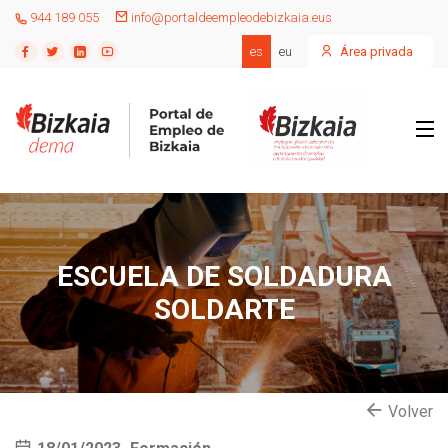
944 189 055
info@portaldeempleodebizkaia.eus
es
eu
Área privada
ESCUELA DE SOLDADURA
SOLDARTE
Volver