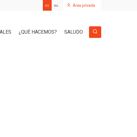
es
eu
Área privada
IALES
¿QUÉ HACEMOS?
SALUDO