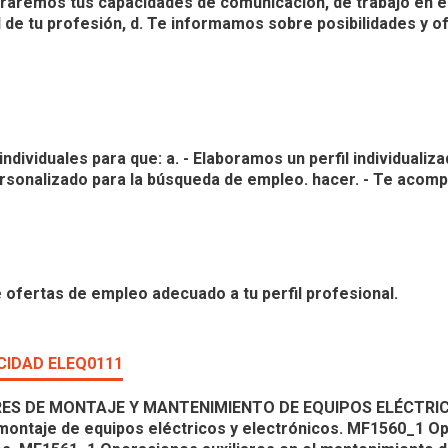
oraremos tus capacidades de comunicación, de trabajo en e
de tu profesión, d. Te informamos sobre posibilidades y o
dividuales para que: a. - Elaboramos un perfil individualiza
ersonalizado para la búsqueda de empleo. hacer. - Te aco
 ofertas de empleo adecuado a tu perfil profesional.
ICIDAD ELEQ0111
RES DE MONTAJE Y MANTENIMIENTO DE EQUIPOS ELÉCTRI
ontaje de equipos eléctricos y electrónicos. MF1560_1 O