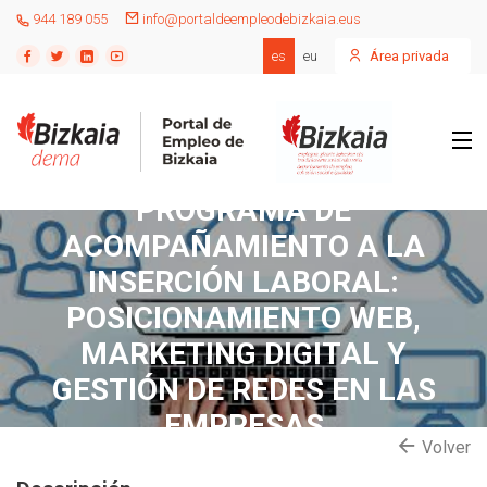
944 189 055
info@portaldeempleodebizkaia.eus
es
eu
Área privada
PROGRAMA DE
ACOMPAÑAMIENTO A LA
INSERCIÓN LABORAL:
POSICIONAMIENTO WEB,
MARKETING DIGITAL Y
GESTIÓN DE REDES EN LAS
EMPRESAS
Volver