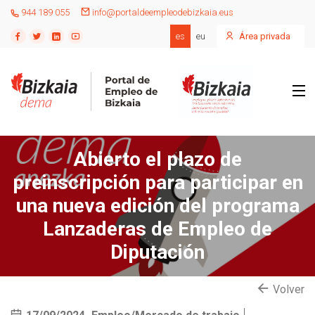
944 189 055
info@portaldeempleodebizkaia.eus
es
eu
Área privada
Abierto el plazo de
preinscripción para participar en
una nueva edición del programa
Lanzaderas de Empleo de
Diputación
Volver