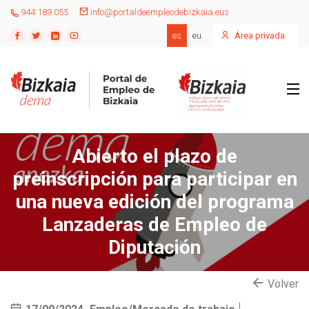
944 189 055
info@portaldeempleodebizkaia.eus
es
eu
Área privada
Abierto el plazo de
preinscripción para participar en
una nueva edición del programa
Lanzaderas de Empleo de
Diputación
Volver