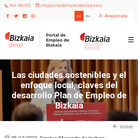
944 189 055
info@portaldeempleodebizkaia.eus
es
eu
Área privada
Las ciudades sostenibles y el
enfoque local, claves del
desarrollo Plan de Empleo de
Bizkaia
Volver