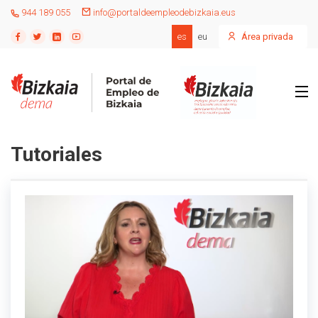
944 189 055
info@portaldeempleodebizkaia.eus
es
eu
Área privada
Tutoriales