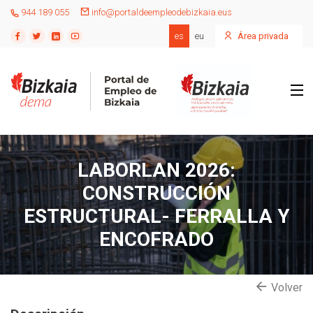
944 189 055
info@portaldeempleodebizkaia.eus
es
eu
Área privada
LABORLAN 2026:
CONSTRUCCIÓN
ESTRUCTURAL- FERRALLA Y
ENCOFRADO
Volver