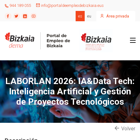
944 189 055
info@portaldeempleodebizkaia.eus
es
eu
Área privada
LABORLAN 2026: IA&Data Tech:
Inteligencia Artificial y Gestión
de Proyectos Tecnológicos
Volver