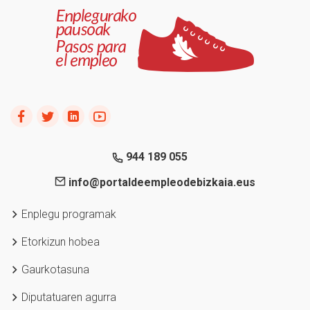
944 189 055
info@portaldeempleodebizkaia.eus
Enplegu programak
Etorkizun hobea
Gaurkotasuna
Diputatuaren agurra