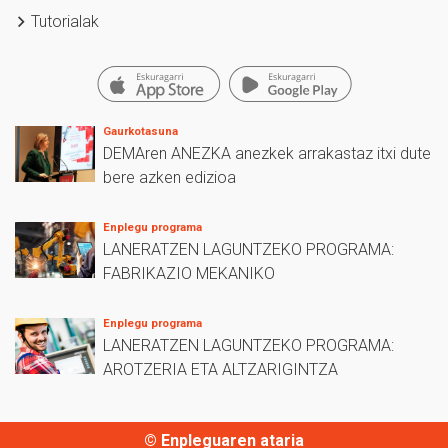
Tutorialak
Gaurkotasuna
DEMAren ANEZKA anezkek arrakastaz itxi dute
bere azken edizioa
Enplegu programa
LANERATZEN LAGUNTZEKO PROGRAMA:
FABRIKAZIO MEKANIKO
Enplegu programa
LANERATZEN LAGUNTZEKO PROGRAMA:
AROTZERIA ETA ALTZARIGINTZA
© Enpleguaren ataria