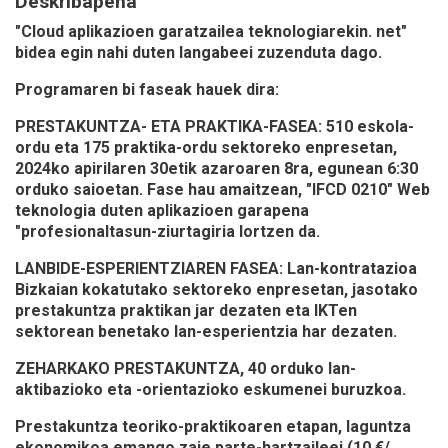
Deskribapena
"Cloud aplikazioen garatzailea teknologiarekin. net"
bidea egin nahi duten langabeei zuzenduta dago.
Programaren bi faseak hauek dira:
PRESTAKUNTZA- ETA PRAKTIKA-FASEA: 510 eskola-
ordu eta 175 praktika-ordu sektoreko enpresetan,
2024ko apirilaren 30etik azaroaren 8ra, egunean 6:30
orduko saioetan. Fase hau amaitzean, "IFCD 0210" Web
teknologia duten aplikazioen garapena
"profesionaltasun-ziurtagiria lortzen da.
LANBIDE-ESPERIENTZIAREN FASEA: Lan-kontratazioa
Bizkaian kokatutako sektoreko enpresetan, jasotako
prestakuntza praktikan jar dezaten eta IKTen
sektorean benetako lan-esperientzia har dezaten.
ZEHARKAKO PRESTAKUNTZA, 40 orduko lan-
aktibazioko eta -orientazioko eskumenei buruzkoa.
Prestakuntza teoriko-praktikoaren etapan, laguntza
ekonomikoa emango zaie parte-hartzaileei (10 €/