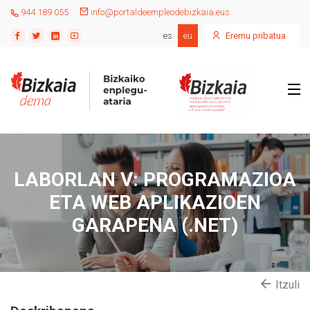
944 189 055
info@portaldeempleodebizkaia.eus
es
eu
Eremu pribatua
LABORLAN V: PROGRAMAZIOA
ETA WEB APLIKAZIOEN
GARAPENA (.NET)
Itzuli