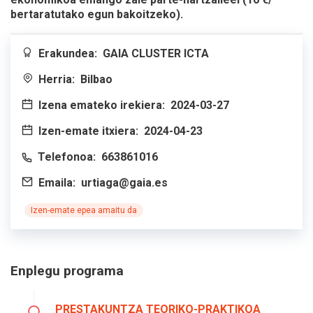
bertaratutako egun bakoitzeko).
Erakundea:
GAIA CLUSTER ICTA
Herria:
Bilbao
Izena emateko irekiera:
2024-03-27
Izen-emate itxiera:
2024-04-23
Telefonoa:
663861016
Emaila:
urtiaga@gaia.es
Izen-emate epea amaitu da
Enplegu programa
PRESTAKUNTZA TEORIKO-PRAKTIKOA