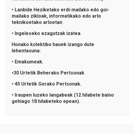
• Lanbide Heziketako erdi-mailako edo goi-
mailako zikloak, informatikako edo arlo
teknikoetako arloetan
• Ingeleseko ezagutzak izatea
Honako kolektibo hauek izango dute
lehentasuna:
• Emakumeak.
•30 Urtetik Beherako Pertsonak
• 45 Urtetik Gorako Pertsonak.
• Iraupen luzeko langabeak (12 hilabete baino
gehiago 18 hilabeteko epean).