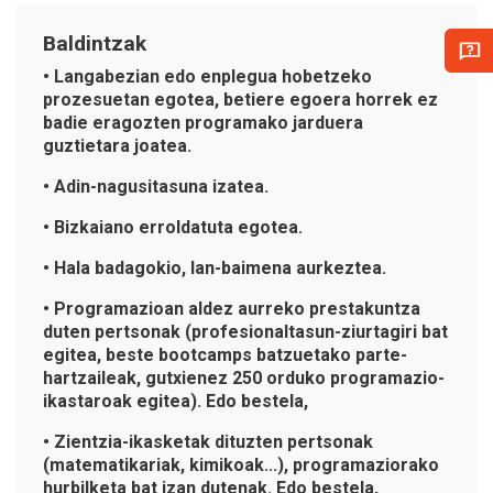
Baldintzak
• Langabezian edo enplegua hobetzeko
prozesuetan egotea, betiere egoera horrek ez
badie eragozten programako jarduera
guztietara joatea.
• Adin-nagusitasuna izatea.
• Bizkaiano erroldatuta egotea.
• Hala badagokio, lan-baimena aurkeztea.
• Programazioan aldez aurreko prestakuntza
duten pertsonak (profesionaltasun-ziurtagiri bat
egitea, beste bootcamps batzuetako parte-
hartzaileak, gutxienez 250 orduko programazio-
ikastaroak egitea). Edo bestela,
• Zientzia-ikasketak dituzten pertsonak
(matematikariak, kimikoak...), programaziorako
hurbilketa bat izan dutenak. Edo bestela,