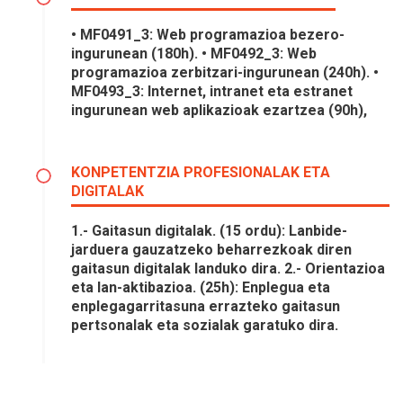
• MF0491_3: Web programazioa bezero-
ingurunean (180h). • MF0492_3: Web
programazioa zerbitzari-ingurunean (240h). •
MF0493_3: Internet, intranet eta estranet
ingurunean web aplikazioak ezartzea (90h),
KONPETENTZIA PROFESIONALAK ETA
DIGITALAK
1.- Gaitasun digitalak. (15 ordu): Lanbide-
jarduera gauzatzeko beharrezkoak diren
gaitasun digitalak landuko dira. 2.- Orientazioa
eta lan-aktibazioa. (25h): Enplegua eta
enplegagarritasuna errazteko gaitasun
pertsonalak eta sozialak garatuko dira.