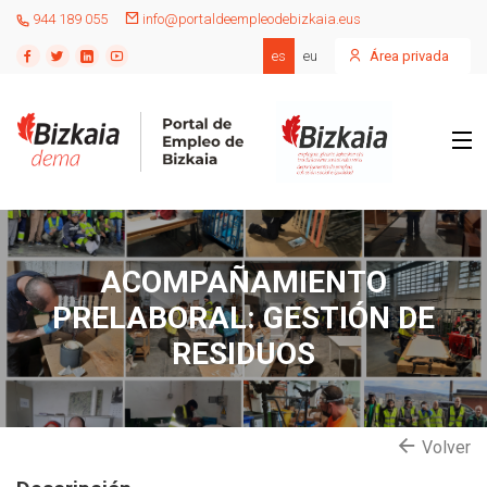
944 189 055
info@portaldeempleodebizkaia.eus
es
eu
Área privada
ACOMPAÑAMIENTO
PRELABORAL: GESTIÓN DE
RESIDUOS
Volver