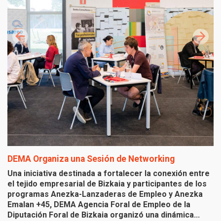
DEMA Organiza una Sesión de Networking
I
B
Una iniciativa destinada a fortalecer la conexión entre
el tejido empresarial de Bizkaia y participantes de los
Ho
programas Anezka-Lanzaderas de Empleo y Anezka
f
Emalan +45, DEMA Agencia Foral de Empleo de la
(
Diputación Foral de Bizkaia organizó una dinámica...
E