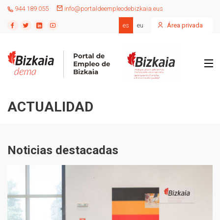
944 189 055
info@portaldeempleodebizkaia.eus
es
eu
Área privada
ACTUALIDAD
Noticias destacadas