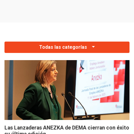
es
Todas las categorías
Las Lanzaderas ANEZKA de DEMA cierran con éxito