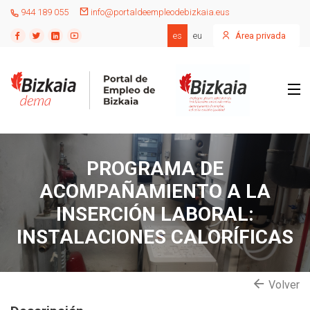
944 189 055
info@portaldeempleodebizkaia.eus
es
eu
Área privada
PROGRAMA DE
ACOMPAÑAMIENTO A LA
INSERCIÓN LABORAL:
INSTALACIONES CALORÍFICAS
Volver