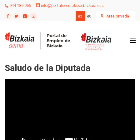
944 189 055
info@portaldeempleodebizkaia.eus
es
eu
Área privada
Saludo de la Diputada