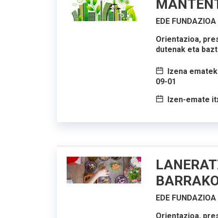
MANTEN
EDE FUNDAZIOA
Orientazioa, pre
dutenak eta bazt
Izena emateko
09-01
Izen-emate it
LANERAT
BARRAKO
EDE FUNDAZIOA
Orientazioa, pre