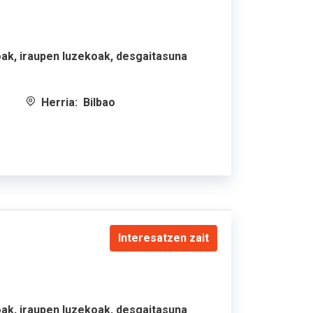
oak, iraupen luzekoak, desgaitasuna
Herria:
Bilbao
Interesatzen zait
oak, iraupen luzekoak, desgaitasuna