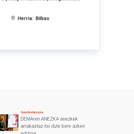
Herria:
Bilbao
Gaurkotasuna
DEMAren ANEZKA anezkek
arrakastaz itxi dute bere azken
edizioa