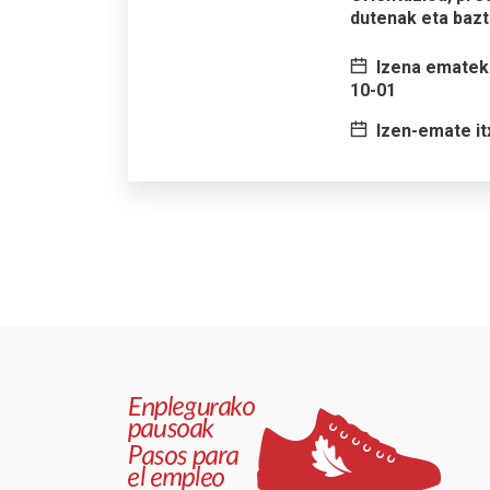
dutenak eta bazt
Izena emateko
10-01
Izen-emate it