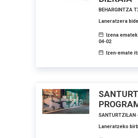
BEHARGINTZA TX
Laneratzera bide
Izena emateko
04-02
Izen-emate it
SANTURT
PROGRA
SANTURTZILAN 
Laneratzeko birb