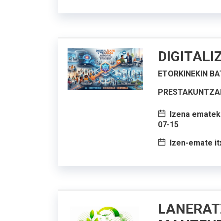
DIGITALI
ETORKINEKIN BAT
PRESTAKUNTZAR
Izena emateko
07-15
Izen-emate it
LANERAT