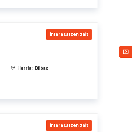
Interesatzen zait
Herria:
Bilbao
Interesatzen zait