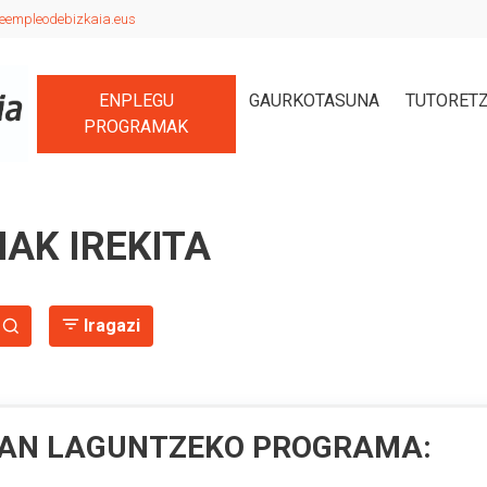
eempleodebizkaia.eus
ENPLEGU
GAURKOTASUNA
TUTORET
PROGRAMAK
AK IREKITA
Iragazi
AN LAGUNTZEKO PROGRAMA: