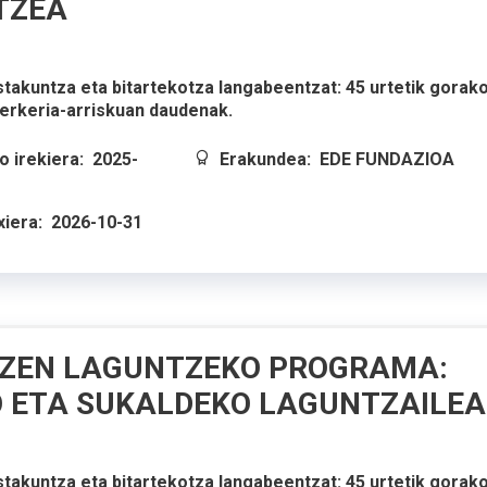
TZEA
stakuntza eta bitartekotza langabeentzat: 45 urtetik gorak
erkeria-arriskuan daudenak.
 irekiera:
2025-
Erakundea:
EDE FUNDAZIOA
xiera:
2026-10-31
ZEN LAGUNTZEKO PROGRAMA:
 ETA SUKALDEKO LAGUNTZAILEA
stakuntza eta bitartekotza langabeentzat: 45 urtetik gorak