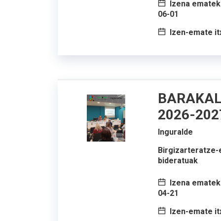
Izena emateko
06-01
Izen-emate it
BARAKAL
2026-20
Inguralde
Birgizarteratze-
bideratuak
Izena emateko
04-21
Izen-emate it