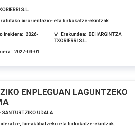
ORIERRI S.L.
ratutako birorientazio- eta birkokatze-ekintzak.
 irekiera:
2026-
Erakundea:
BEHARGINTZA
TXORIERRI S.L.
xiera:
2027-04-01
ZIKO ENPLEGUAN LAGUNTZEKO
MA
- SANTURTZIKO UDALA
ideratze, lan-aktibatzeko eta birkokatze-ekintzak.