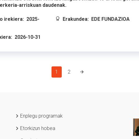
erkeria-arriskuan daudenak.
 irekiera:
2025-
Erakundea:
EDE FUNDAZIOA
xiera:
2026-10-31
1
2
Enplegu programak
Etorkizun hobea