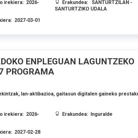
 irekiera:
2026-
Erakundea:
SANTURTZILAN -
SANTURTZIKO UDALA
xiera:
2027-03-01
DOKO ENPLEGUAN LAGUNTZEKO
27 PROGRAMA
ekintzak, lan-aktibazioa, gaitasun digitalen gaineko presta
 irekiera:
2026-
Erakundea:
Inguralde
xiera:
2027-02-28