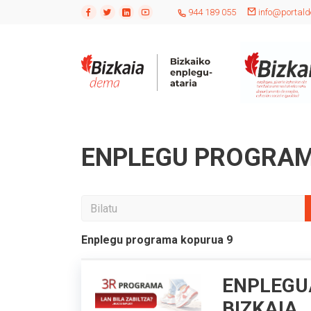
944 189 055
info@portald
ENPLEGU PROGRAM
Enplegu programa kopurua
9
ENPLEGU
BIZKAIA