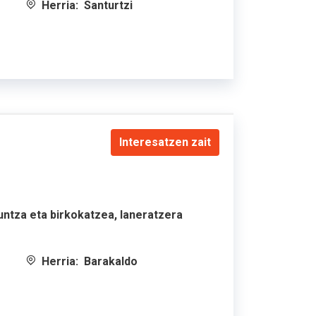
Herria:
Santurtzi
Interesatzen zait
kuntza eta birkokatzea, laneratzera
Herria:
Barakaldo