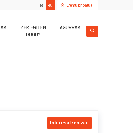
es
eu
Eremu pribatua
ZAK
ZER EGITEN
AGURRAK
DUGU?
Interesatzen zait