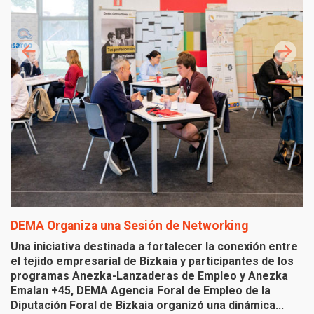
DEMA Organiza una Sesión de Networking
I
B
Una iniciativa destinada a fortalecer la conexión entre
el tejido empresarial de Bizkaia y participantes de los
Ho
programas Anezka-Lanzaderas de Empleo y Anezka
f
Emalan +45, DEMA Agencia Foral de Empleo de la
(
Diputación Foral de Bizkaia organizó una dinámica...
E