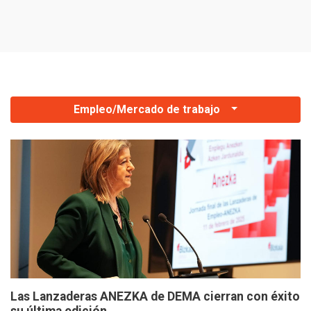
es
Empleo/Mercado de trabajo
Las Lanzaderas ANEZKA de DEMA cierran con éxito