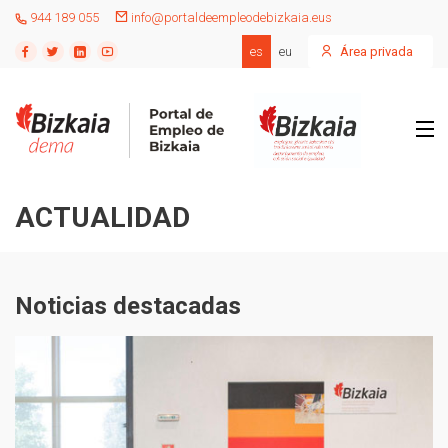
944 189 055
info@portaldeempleodebizkaia.eus
es
eu
Área privada
ACTUALIDAD
Noticias destacadas