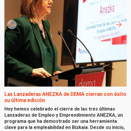
Las Lanzaderas ANEZKA de DEMA cierran con éxito
A
su última edición
e
E
Hoy hemos celebrado el cierre de las tres últimas
Lanzaderas de Empleo y Emprendimiento ANEZKA, un
El
programa que ha demostrado ser una herramienta
p
clave para la empleabilidad en Bizkaia. Desde su inicio,
al