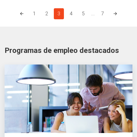
1
2
3
4
5
...
7
Programas de empleo destacados