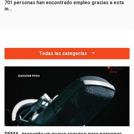
701 personas han encontrado empleo gracias a esta
E
in...
el
Todas las categorías