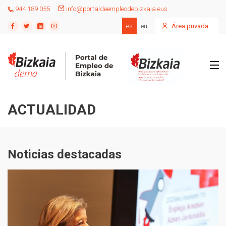
944 189 055
info@portaldeempleodebizkaia.eus
es
eu
Área privada
ACTUALIDAD
Noticias destacadas