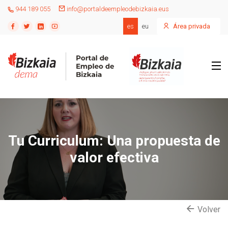
944 189 055
info@portaldeempleodebizkaia.eus
es
eu
Área privada
Tu Curriculum: Una propuesta de
valor efectiva
Volver