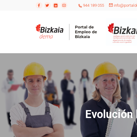
944 189 055
info@portald
Evolución 