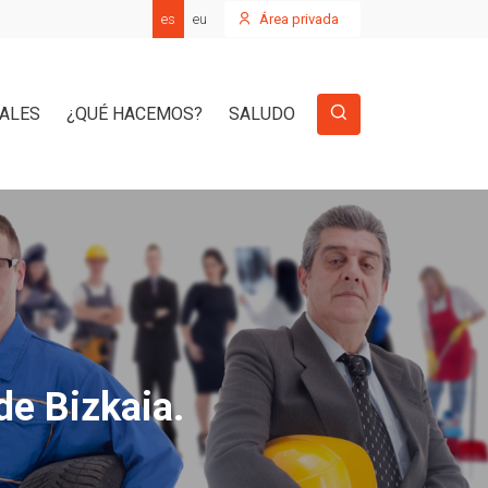
es
eu
Área privada
IALES
¿QUÉ HACEMOS?
SALUDO
de Bizkaia.