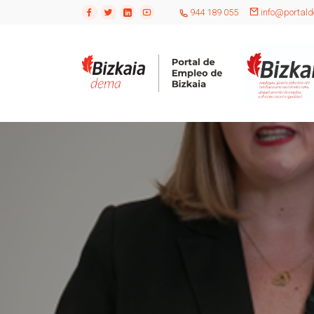
944 189 055
info@portald