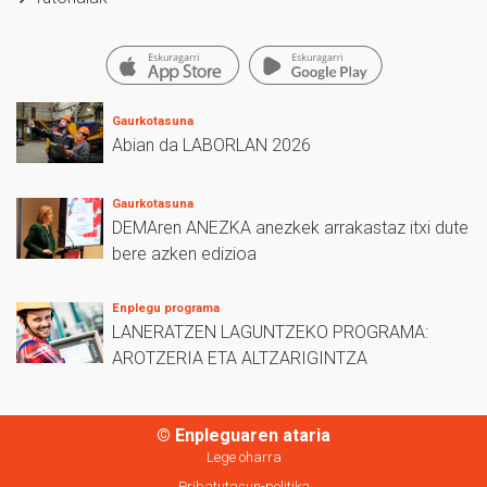
Gaurkotasuna
Abian da LABORLAN 2026
Gaurkotasuna
DEMAren ANEZKA anezkek arrakastaz itxi dute
bere azken edizioa
Enplegu programa
LANERATZEN LAGUNTZEKO PROGRAMA:
AROTZERIA ETA ALTZARIGINTZA
© Enpleguaren ataria
Lege oharra
Pribatutasun-politika