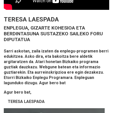
TERESA LAESPADA
ENPLEGUA, GIZARTE KOHESIOA ETA
BERDINTASUNA SUSTAZEKO SAILEKO FORU
DIPUTATUA
Sarri askotan, zaila izaten da enplegu-programen berri
edukitzea. Asko dira, eta bakoitza bere aldetik
argitaratzen da. Atari honetan Bizkaiko programa
guztiak dauzkazu. Webgune batean eta informazio
guztiarekin. Eta aurreinskripzioa ere egin dezakezu.
Etorri Bizkaiko Enplegu Programara. Enpleguan
lagunduko dizugu. Agur bero bat
Agur bero bat,
TERESA LAESPADA