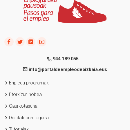
944 189 055
info@portaldeempleodebizkaia.eus
Enplegu programak
Etorkizun hobea
Gaurkotasuna
Diputatuaren agurra
Tutorialak