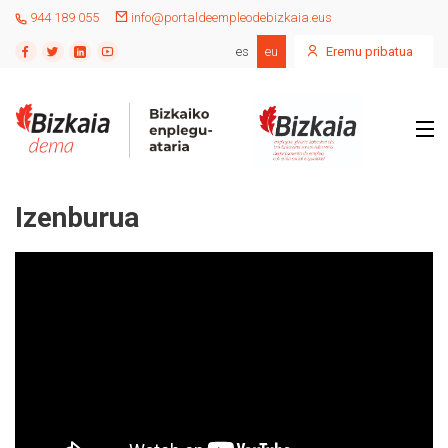
944 189 055
info@portaldeempleodebizkaia.eus
es
eu
Eremu pribatua
Izenburua