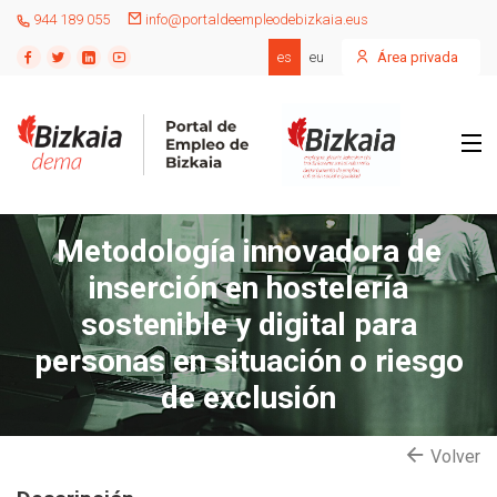
944 189 055
info@portaldeempleodebizkaia.eus
es
eu
Área privada
Metodología innovadora de
inserción en hostelería
sostenible y digital para
personas en situación o riesgo
de exclusión
Volver