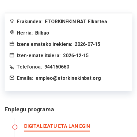
Erakundea:
ETORKINEKIN BAT Elkartea
Herria:
Bilbao
Izena emateko irekiera:
2026-07-15
Izen-emate itxiera:
2026-12-15
Telefonoa:
944160660
Emaila:
empleo@etorkinekinbat.org
Enplegu programa
DIGITALIZATU ETA LAN EGIN