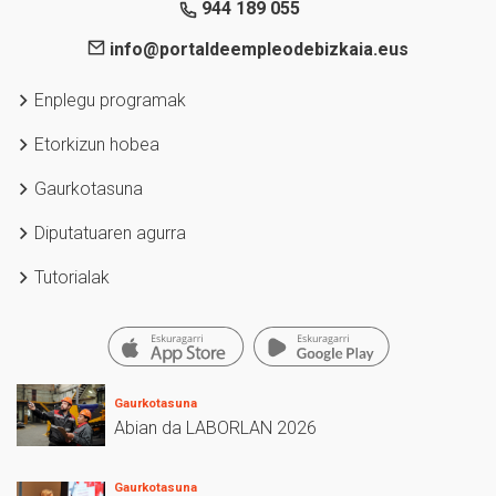
944 189 055
info@portaldeempleodebizkaia.eus
Enplegu programak
Etorkizun hobea
Gaurkotasuna
Diputatuaren agurra
Tutorialak
Gaurkotasuna
Abian da LABORLAN 2026
Gaurkotasuna