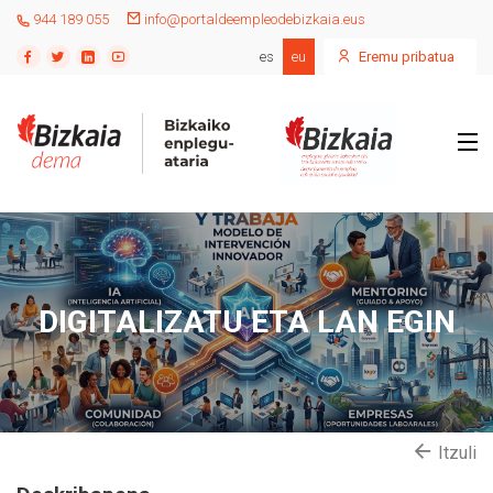
944 189 055
info@portaldeempleodebizkaia.eus
es
eu
Eremu pribatua
DIGITALIZATU ETA LAN EGIN
Itzuli