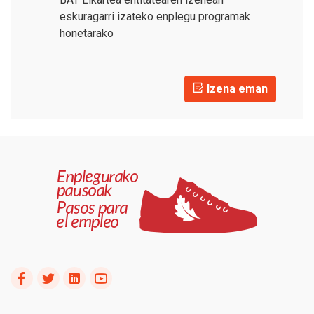
eskuragarri izateko enplegu programak
honetarako
Izena eman