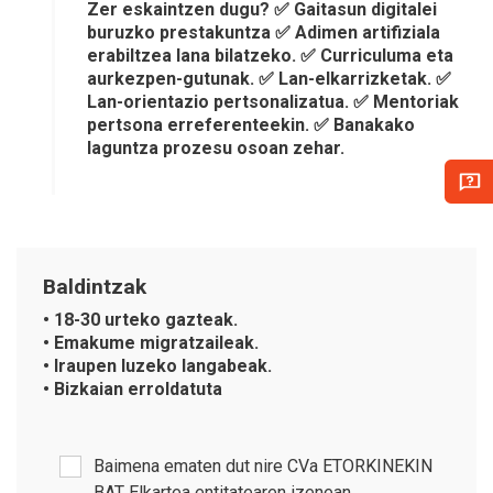
Zer eskaintzen dugu? ✅ Gaitasun digitalei
buruzko prestakuntza ✅ Adimen artifiziala
erabiltzea lana bilatzeko. ✅ Curriculuma eta
aurkezpen-gutunak. ✅ Lan-elkarrizketak. ✅
Lan-orientazio pertsonalizatua. ✅ Mentoriak
pertsona erreferenteekin. ✅ Banakako
laguntza prozesu osoan zehar.
Baldintzak
• 18-30 urteko gazteak.
• Emakume migratzaileak.
• Iraupen luzeko langabeak.
• Bizkaian erroldatuta
Baimena ematen dut nire CVa ETORKINEKIN
BAT Elkartea entitatearen izenean