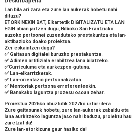
Deskribapena
Lan bila ari zara eta zure lan aukerak hobetu nahi
dituzu?
ETORKINEKIN BAT, Elkartetik
DIGITALIZATU ETA LAN
EGIN
abian jartzen dugu, Bilboko San Frantzisko
auzoko pertsonei zuzendutako prestakuntza eta lan-
aktibazioko doako proiektua.
Zer eskaintzen dugu?
✅ Gaitasun digitalei buruzko prestakuntza.
✅ Adimen artifiziala erabiltzea lana bilatzeko.
✅Curriculuma eta aurkezpen-gutuna.
✅ Lan-elkarrizketak.
✅ Lan-orientazio pertsonalizatua.
✅ Mentoriak pertsona erreferenteekin.
✅ Banakako laguntza prozesu osoan zehar.
Proiektua 2026ko abuztutik 2027ko urtarrilera
Zure gaitasunak hobetu, zure lan-aukerak zabaldu eta
lana aurkitzeko laguntza jaso nahi baduzu, proiektu hau
zuretzat da!
Zure lan-etorkizuna gaur hasiko da!