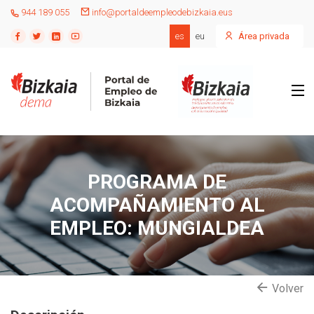
944 189 055
info@portaldeempleodebizkaia.eus
es
eu
Área privada
PROGRAMA DE
ACOMPAÑAMIENTO AL
EMPLEO: MUNGIALDEA
Volver