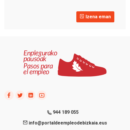
Izena eman
944 189 055
info@portaldeempleodebizkaia.eus