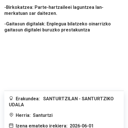
-Birkokatzea: Parte-hartzaileei laguntzea lan-
merkatuan sar daitezen.
-Gaitasun digitalak: Enplegua bilatzeko oinarrizko
gaitasun digitalei buruzko prestakuntza
Erakundea:
SANTURTZILAN - SANTURTZIKO
UDALA
Herria:
Santurtzi
Izena emateko irekiera:
2026-06-01