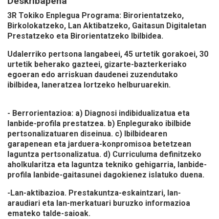
Deskribapena
3R Tokiko Enplegua Programa: Birorientatzeko,
Birkolokatzeko, Lan Aktibatzeko, Gaitasun Digitaletan
Prestatzeko eta Birorientatzeko Ibilbidea.
Udalerriko pertsona langabeei, 45 urtetik gorakoei, 30
urtetik beherako gazteei, gizarte-bazterkeriako
egoeran edo arriskuan daudenei zuzendutako
ibilbidea, laneratzea lortzeko helburuarekin.
- Berrorientazioa: a) Diagnosi indibidualizatua eta
lanbide-profila prestatzea. b) Enplegurako ibilbide
pertsonalizatuaren diseinua. c) Ibilbidearen
garapenean eta jarduera-konpromisoa betetzean
laguntza pertsonalizatua. d) Curriculuma definitzeko
aholkularitza eta laguntza tekniko gehigarria, lanbide-
profila lanbide-gaitasunei dagokienez islatuko duena.
-Lan-aktibazioa. Prestakuntza-eskaintzari, lan-
araudiari eta lan-merkatuari buruzko informazioa
emateko talde-saioak.