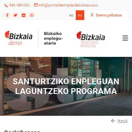
944 189 055
info@portaldeempleodebizkaia.eus
es
eu
Eremu pribatua
SANTURTZIKO ENPLEGUAN
LAGUNTZEKO PROGRAMA
Itzuli