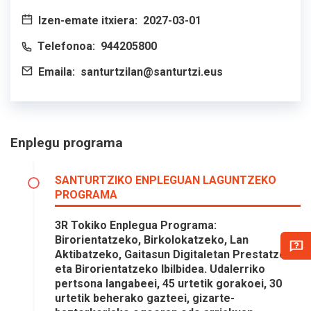
Izen-emate itxiera:
2027-03-01
Telefonoa:
944205800
Emaila:
santurtzilan@santurtzi.eus
Enplegu programa
SANTURTZIKO ENPLEGUAN LAGUNTZEKO
PROGRAMA
3R Tokiko Enplegua Programa:
Birorientatzeko, Birkolokatzeko, Lan
Aktibatzeko, Gaitasun Digitaletan Prestatzeko
eta Birorientatzeko Ibilbidea. Udalerriko
pertsona langabeei, 45 urtetik gorakoei, 30
urtetik beherako gazteei, gizarte-