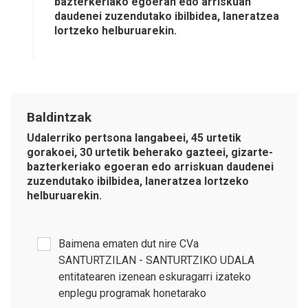
bazterkeriako egoeran edo arriskuan
daudenei zuzendutako ibilbidea, laneratzea
lortzeko helburuarekin.
Baldintzak
Udalerriko pertsona langabeei, 45 urtetik
gorakoei, 30 urtetik beherako gazteei, gizarte-
bazterkeriako egoeran edo arriskuan daudenei
zuzendutako ibilbidea, laneratzea lortzeko
helburuarekin.
Baimena ematen dut nire CVa
SANTURTZILAN - SANTURTZIKO UDALA
entitatearen izenean eskuragarri izateko
enplegu programak honetarako