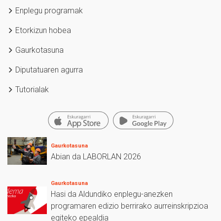
Enplegu programak
Etorkizun hobea
Gaurkotasuna
Diputatuaren agurra
Tutorialak
Gaurkotasuna
Abian da LABORLAN 2026
Gaurkotasuna
Hasi da Aldundiko enplegu-anezken
programaren edizio berrirako aurreinskripzioa
egiteko epealdia