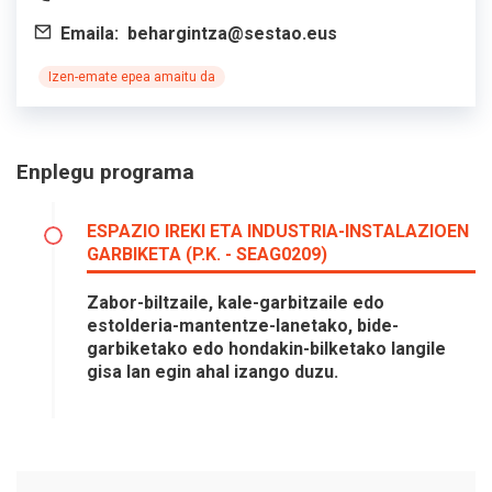
Emaila:
behargintza@sestao.eus
Izen-emate epea amaitu da
Enplegu programa
ESPAZIO IREKI ETA INDUSTRIA-INSTALAZIOEN
GARBIKETA (P.K. - SEAG0209)
Zabor-biltzaile, kale-garbitzaile edo
estolderia-mantentze-lanetako, bide-
garbiketako edo hondakin-bilketako langile
gisa lan egin ahal izango duzu.