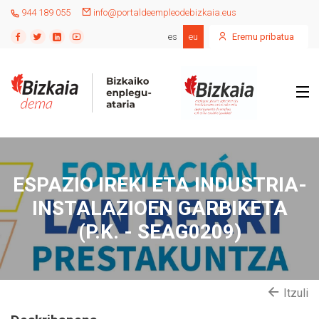
944 189 055
info@portaldeempleodebizkaia.eus
es
eu
Eremu pribatua
ESPAZIO IREKI ETA INDUSTRIA-
INSTALAZIOEN GARBIKETA
(P.K. - SEAG0209)
Itzuli