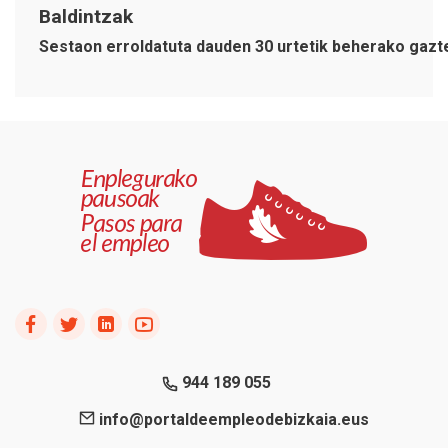
Baldintzak
Sestaon erroldatuta dauden 30 urtetik beherako gazt
944 189 055
info@portaldeempleodebizkaia.eus