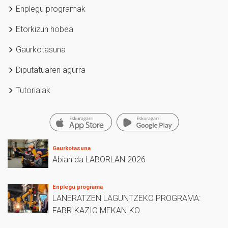
Enplegu programak
Etorkizun hobea
Gaurkotasuna
Diputatuaren agurra
Tutorialak
Gaurkotasuna
Abian da LABORLAN 2026
Enplegu programa
LANERATZEN LAGUNTZEKO PROGRAMA:
FABRIKAZIO MEKANIKO