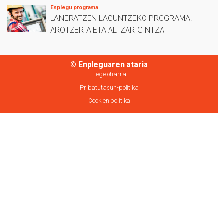
Enplegu programa
LANERATZEN LAGUNTZEKO PROGRAMA:
AROTZERIA ETA ALTZARIGINTZA
© Enpleguaren ataria
Lege oharra
Pribatutasun-politika
Cookien politika