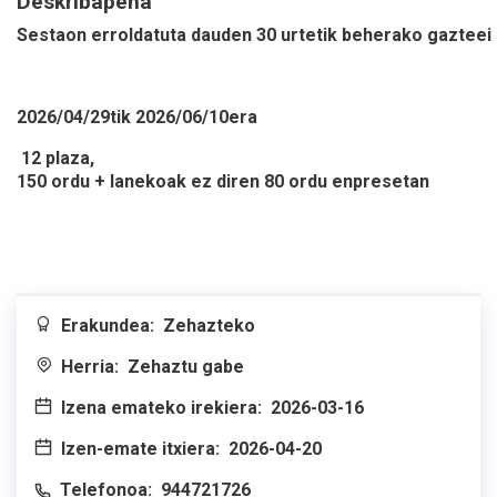
Deskribapena
Sestaon erroldatuta dauden 30 urtetik beherako gazteei
2026/04/29tik 2026/06/10era
12 plaza,
150 ordu + lanekoak ez diren 80 ordu enpresetan
Erakundea:
Zehazteko
Herria:
Zehaztu gabe
Izena emateko irekiera:
2026-03-16
Izen-emate itxiera:
2026-04-20
Telefonoa:
944721726