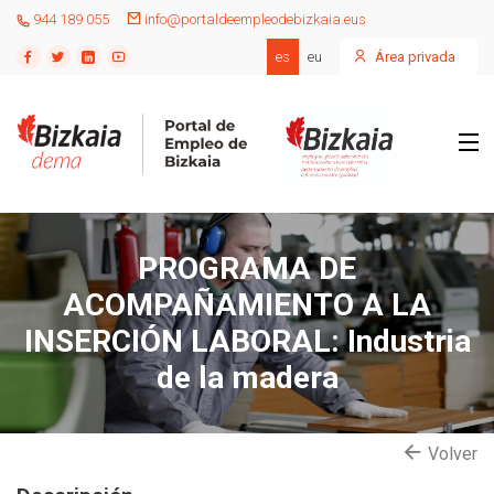
944 189 055
info@portaldeempleodebizkaia.eus
es
eu
Área privada
PROGRAMA DE
ACOMPAÑAMIENTO A LA
INSERCIÓN LABORAL: Industria
de la madera
Volver