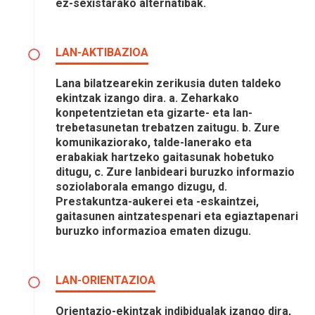
ez-sexistarako alternatibak.
LAN-AKTIBAZIOA
Lana bilatzearekin zerikusia duten taldeko
ekintzak izango dira. a. Zeharkako
konpetentzietan eta gizarte- eta lan-
trebetasunetan trebatzen zaitugu. b. Zure
komunikaziorako, talde-lanerako eta
erabakiak hartzeko gaitasunak hobetuko
ditugu, c. Zure lanbideari buruzko informazio
soziolaborala emango dizugu, d.
Prestakuntza-aukerei eta -eskaintzei,
gaitasunen aintzatespenari eta egiaztapenari
buruzko informazioa ematen dizugu.
LAN-ORIENTAZIOA
Orientazio-ekintzak indibidualak izango dira,