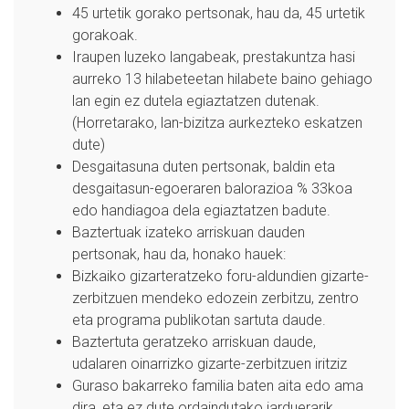
45 urtetik gorako pertsonak, hau da, 45 urtetik
gorakoak.
Iraupen luzeko langabeak, prestakuntza hasi
aurreko 13 hilabeteetan hilabete baino gehiago
lan egin ez dutela egiaztatzen dutenak.
(Horretarako, lan-bizitza aurkezteko eskatzen
dute)
Desgaitasuna duten pertsonak, baldin eta
desgaitasun-egoeraren balorazioa % 33koa
edo handiagoa dela egiaztatzen badute.
Baztertuak izateko arriskuan dauden
pertsonak, hau da, honako hauek:
Bizkaiko gizarteratzeko foru-aldundien gizarte-
zerbitzuen mendeko edozein zerbitzu, zentro
eta programa publikotan sartuta daude.
Baztertuta geratzeko arriskuan daude,
udalaren oinarrizko gizarte-zerbitzuen iritziz
Guraso bakarreko familia baten aita edo ama
dira, eta ez dute ordaindutako jarduerarik.