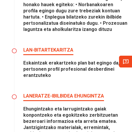
honako hauek egiteko: • Norbanakoaren
profila egingo dugu zure trebeziak kontuan
hartuta. • Enplegua bilatzeko zurekin ibilbide
pertsonalizatua diseinatuko dugu. • Prozesuan
laguntza eta aholkularitza izango dituzu
LAN-BITARTEKARITZA
Eskaintzak erakartzeko plan bat egingo da,
pertsonen profil profesional desberdinei
erantzuteko
LANERATZE-IBILBIDEA EHUNGINTZA
Ehungintzako eta larrugintzako gaiak
konpontzeko eta egokitzeko zerbitzuetan
bezeroari informazioa eta arreta ematea.
Jantzigintzako materialak, erremintak,