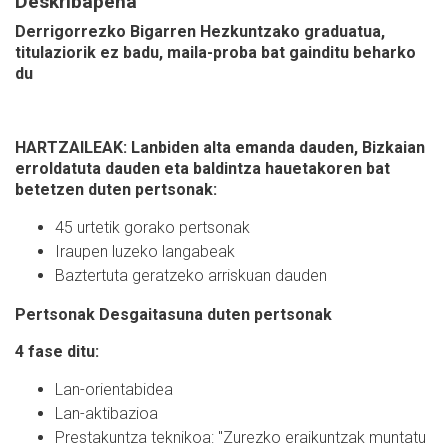
Deskribapena
Derrigorrezko Bigarren Hezkuntzako graduatua,
titulaziorik ez badu, maila-proba bat gainditu beharko
du
HARTZAILEAK: Lanbiden alta emanda dauden, Bizkaian
erroldatuta dauden eta baldintza hauetakoren bat
betetzen duten pertsonak:
45 urtetik gorako pertsonak
Iraupen luzeko langabeak
Baztertuta geratzeko arriskuan dauden
Pertsonak Desgaitasuna duten pertsonak
4 fase ditu:
Lan-orientabidea
Lan-aktibazioa
Prestakuntza teknikoa: "Zurezko eraikuntzak muntatu