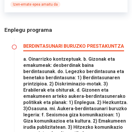
Izen-emate epea amaitu da
Enplegu programa
BERDINTASUNARI BURUZKO PRESTAKUNTZA
a. Oinarrizko kontzeptuak. b. Gizonak eta
emakumeak: desberdinak baina
berdintasunak. do. Legezko berdintasuna eta
benetako berdintasuna: 1) Berdintasunaren
printzipioa. 2) Diskriminazio-motak. 3)
Erabilerak eta ohiturak. d. Gizonen eta
emakumeen arteko aukera-berdintasunerako
politikak eta planak: 1) Enplegua. 2) Hezkuntza.
3)Osasuna. mi. Aukera-berdintasunari buruzko
legeria: f. Sexismoa giza komunikazioan: 1)
Giza komunikazioa eta kultura. 2) Emakumeen
irudia publizitatean. 3) Hitzezko komunikazio