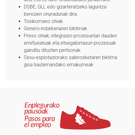
DSBE, GLL edo gizarteratzeko laguntza
berezien onuradunak dira.
Toxikomano ohiak
Genero-indarkeriaren biktimak
Preso ohiak, integrazio-prozesuetan dauden
errefuxiatuak eta etxegabetasun-prozesuak
gainditu dituzten pertsonak
Sexu-esplotaziorako salerosketaren biktima
gisa hautemandako emakumeak