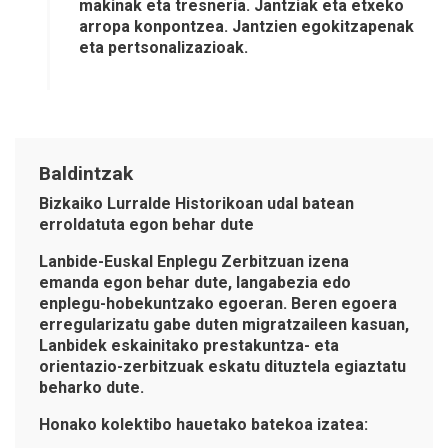
makinak eta tresneria. Jantziak eta etxeko
arropa konpontzea. Jantzien egokitzapenak
eta pertsonalizazioak.
Baldintzak
Bizkaiko Lurralde Historikoan udal batean
erroldatuta egon behar dute
Lanbide-Euskal Enplegu Zerbitzuan izena
emanda egon behar dute, langabezia edo
enplegu-hobekuntzako egoeran. Beren egoera
erregularizatu gabe duten migratzaileen kasuan,
Lanbidek eskainitako prestakuntza- eta
orientazio-zerbitzuak eskatu dituztela egiaztatu
beharko dute.
Honako kolektibo hauetako batekoa izatea: