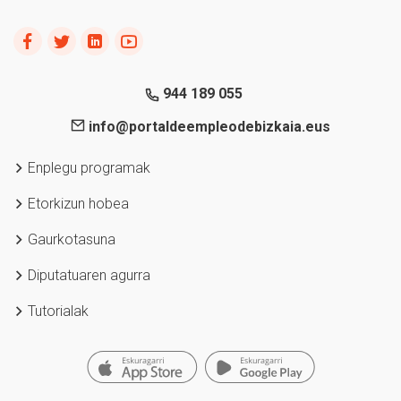
944 189 055
info@portaldeempleodebizkaia.eus
Enplegu programak
Etorkizun hobea
Gaurkotasuna
Diputatuaren agurra
Tutorialak