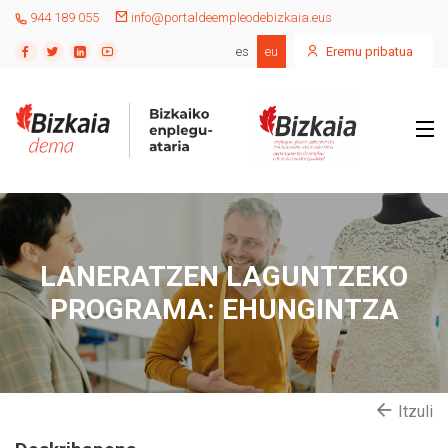
944 189 055
info@portaldeempleodebizkaia.eus
es
eu
Eremu pribatua
LANERATZEN LAGUNTZEKO
PROGRAMA: EHUNGINTZA
Itzuli