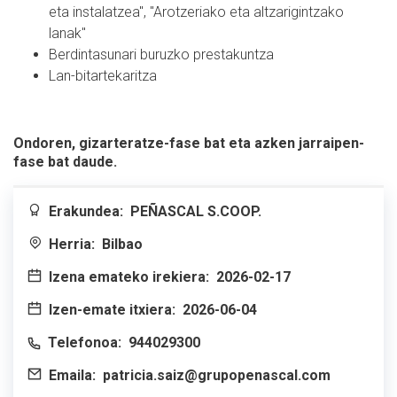
eta instalatzea", "Arotzeriako eta altzarigintzako
lanak"
Berdintasunari buruzko prestakuntza
Lan-bitartekaritza
Ondoren, gizarteratze-fase bat eta azken jarraipen-
fase bat daude.
Erakundea:
PEÑASCAL S.COOP.
Herria:
Bilbao
Izena emateko irekiera:
2026-02-17
Izen-emate itxiera:
2026-06-04
Telefonoa:
944029300
Emaila:
patricia.saiz@grupopenascal.com