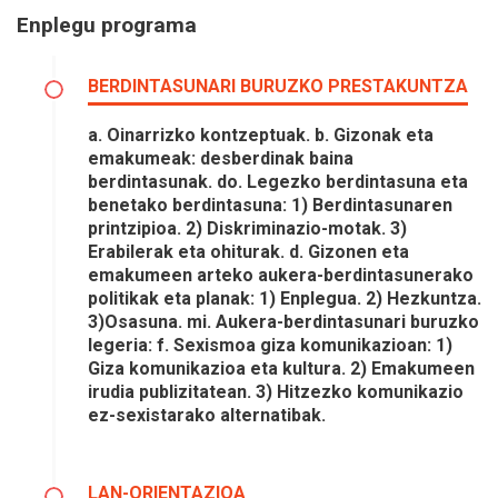
Enplegu programa
BERDINTASUNARI BURUZKO PRESTAKUNTZA
a. Oinarrizko kontzeptuak. b. Gizonak eta
emakumeak: desberdinak baina
berdintasunak. do. Legezko berdintasuna eta
benetako berdintasuna: 1) Berdintasunaren
printzipioa. 2) Diskriminazio-motak. 3)
Erabilerak eta ohiturak. d. Gizonen eta
emakumeen arteko aukera-berdintasunerako
politikak eta planak: 1) Enplegua. 2) Hezkuntza.
3)Osasuna. mi. Aukera-berdintasunari buruzko
legeria: f. Sexismoa giza komunikazioan: 1)
Giza komunikazioa eta kultura. 2) Emakumeen
irudia publizitatean. 3) Hitzezko komunikazio
ez-sexistarako alternatibak.
LAN-ORIENTAZIOA