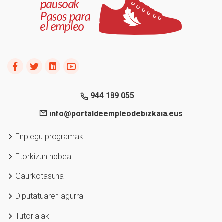
944 189 055
info@portaldeempleodebizkaia.eus
Enplegu programak
Etorkizun hobea
Gaurkotasuna
Diputatuaren agurra
Tutorialak