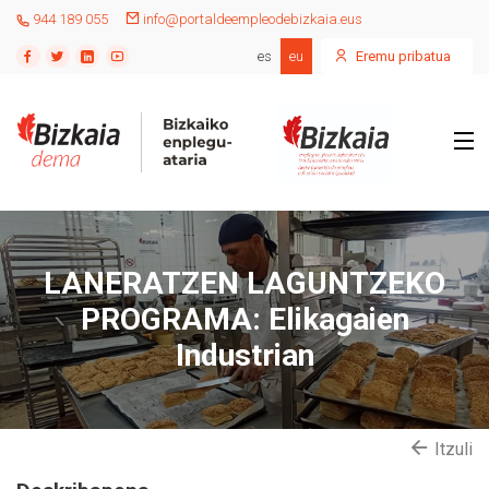
944 189 055
info@portaldeempleodebizkaia.eus
es
eu
Eremu pribatua
LANERATZEN LAGUNTZEKO
PROGRAMA: Elikagaien
Industrian
Itzuli