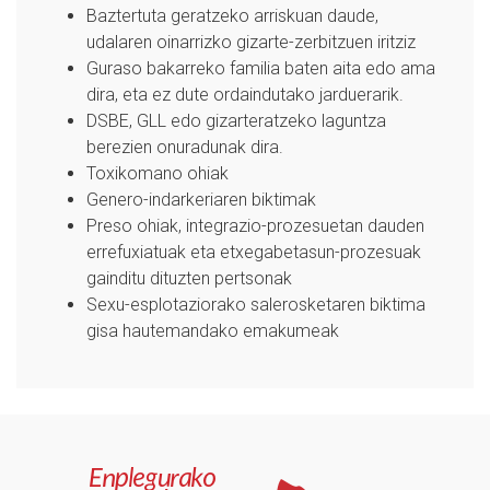
Baztertuta geratzeko arriskuan daude,
udalaren oinarrizko gizarte-zerbitzuen iritziz
Guraso bakarreko familia baten aita edo ama
dira, eta ez dute ordaindutako jarduerarik.
DSBE, GLL edo gizarteratzeko laguntza
berezien onuradunak dira.
Toxikomano ohiak
Genero-indarkeriaren biktimak
Preso ohiak, integrazio-prozesuetan dauden
errefuxiatuak eta etxegabetasun-prozesuak
gainditu dituzten pertsonak
Sexu-esplotaziorako salerosketaren biktima
gisa hautemandako emakumeak