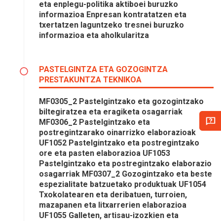
eta enplegu-politika aktiboei buruzko
informazioa Enpresan kontratatzen eta
txertatzen laguntzeko tresnei buruzko
informazioa eta aholkularitza
PASTELGINTZA ETA GOZOGINTZA
PRESTAKUNTZA TEKNIKOA
MF0305_2 Pastelgintzako eta gozogintzako
biltegiratzea eta eragiketa osagarriak
MF0306_2 Pastelgintzako eta
postregintzarako oinarrizko elaborazioak
UF1052 Pastelgintzako eta postregintzako
ore eta pasten elaborazioa UF1053
Pastelgintzako eta postregintzako elaborazio
osagarriak MF0307_2 Gozogintzako eta beste
espezialitate batzuetako produktuak UF1054
Txokolatearen eta deribatuen, turroien,
mazapanen eta litxarrerien elaborazioa
UF1055 Galleten, artisau-izozkien eta