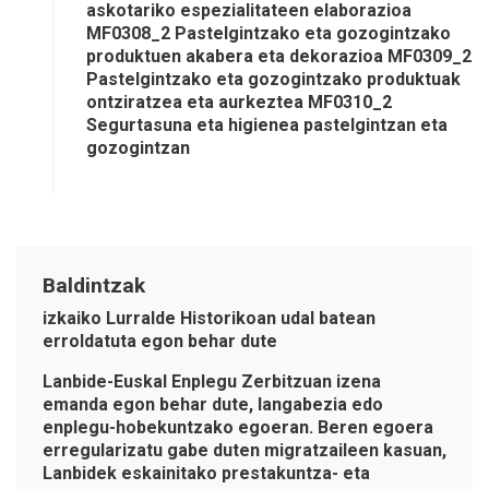
askotariko espezialitateen elaborazioa
MF0308_2 Pastelgintzako eta gozogintzako
produktuen akabera eta dekorazioa MF0309_2
Pastelgintzako eta gozogintzako produktuak
ontziratzea eta aurkeztea MF0310_2
Segurtasuna eta higienea pastelgintzan eta
gozogintzan
Baldintzak
izkaiko Lurralde Historikoan udal batean
erroldatuta egon behar dute
Lanbide-Euskal Enplegu Zerbitzuan izena
emanda egon behar dute, langabezia edo
enplegu-hobekuntzako egoeran. Beren egoera
erregularizatu gabe duten migratzaileen kasuan,
Lanbidek eskainitako prestakuntza- eta