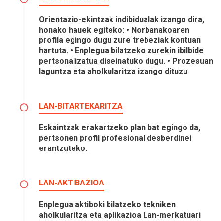
Orientazio-ekintzak indibidualak izango dira,
honako hauek egiteko: • Norbanakoaren
profila egingo dugu zure trebeziak kontuan
hartuta. • Enplegua bilatzeko zurekin ibilbide
pertsonalizatua diseinatuko dugu. • Prozesuan
laguntza eta aholkularitza izango dituzu
LAN-BITARTEKARITZA
Eskaintzak erakartzeko plan bat egingo da,
pertsonen profil profesional desberdinei
erantzuteko.
LAN-AKTIBAZIOA
Enplegua aktiboki bilatzeko tekniken
aholkularitza eta aplikazioa Lan-merkatuari