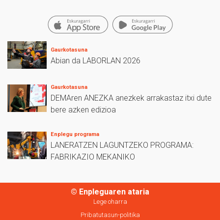
Gaurkotasuna
Abian da LABORLAN 2026
Gaurkotasuna
DEMAren ANEZKA anezkek arrakastaz itxi dute
bere azken edizioa
Enplegu programa
LANERATZEN LAGUNTZEKO PROGRAMA:
FABRIKAZIO MEKANIKO
© Enpleguaren ataria
Lege oharra
Pribatutasun-politika