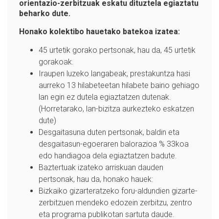
orientazio-zerbitzuak eskatu dituztela egiaztatu
beharko dute.
Honako kolektibo hauetako batekoa izatea:
45 urtetik gorako pertsonak, hau da, 45 urtetik
gorakoak.
Iraupen luzeko langabeak, prestakuntza hasi
aurreko 13 hilabeteetan hilabete baino gehiago
lan egin ez dutela egiaztatzen dutenak.
(Horretarako, lan-bizitza aurkezteko eskatzen
dute)
Desgaitasuna duten pertsonak, baldin eta
desgaitasun-egoeraren balorazioa % 33koa
edo handiagoa dela egiaztatzen badute.
Baztertuak izateko arriskuan dauden
pertsonak, hau da, honako hauek:
Bizkaiko gizarteratzeko foru-aldundien gizarte-
zerbitzuen mendeko edozein zerbitzu, zentro
eta programa publikotan sartuta daude.