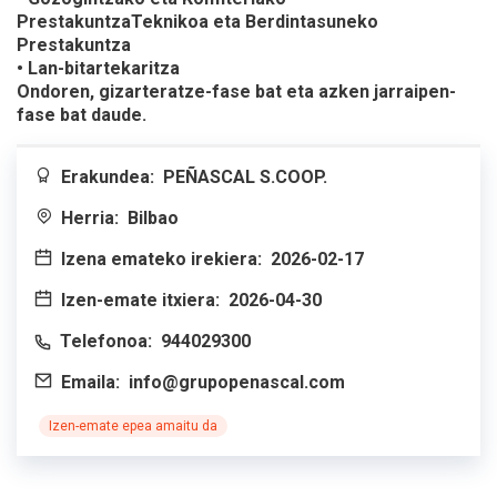
PrestakuntzaTeknikoa eta Berdintasuneko
Prestakuntza
• Lan-bitartekaritza
Ondoren, gizarteratze-fase bat eta azken jarraipen-
fase bat daude.
Erakundea:
PEÑASCAL S.COOP.
Herria:
Bilbao
Izena emateko irekiera:
2026-02-17
Izen-emate itxiera:
2026-04-30
Telefonoa:
944029300
Emaila:
info@grupopenascal.com
Izen-emate epea amaitu da