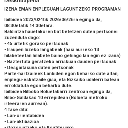
Deskribapena
IZENA EMAN ENPLEGUAN LAGUNTZEKO PROGRAMAN
Ibilbidea 2023/024tik 2026/06/26ra egingo da,
08:30etatik 14:30etara.
Baldintza hauetakoren bat betetzen duten pertsonei
zuzenduta dago:
• 45 urtetik gorako pertsonak
• Iraupen luzeko langabeak (hasi aurreko 13
hilabeteetan hilabete baino gehiago lan egin ez izana)
• Baztertuta geratzeko arriskuan dauden pertsonak
• Desgaitasuna duten pertsonak
Parte-hartzaileek Lanbiden egon beharko dute altan,
enplegu-eskatzaile gisa, eta Bizkaiko udalerri batean
erroldatuta egon beharko dute.
Ibilbidea Bilboko Boluetabarri zentroan egingo da,
Bilbo-Galdakao 10 errepidean (Bolueta metroko
irteeraren aurrean).
4 fase ditu:
• Lan-orientabidea
• Lan-aktibazioa
• Gozogintzako eta Konfiteriako