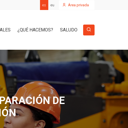
es
eu
Área privada
IALES
¿QUÉ HACEMOS?
SALUDO
EPARACIÓN DE
IÓN