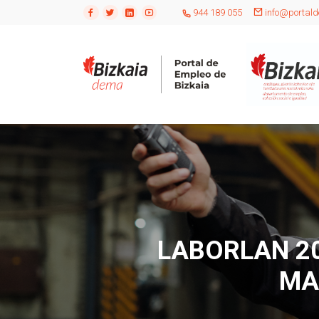
944 189 055
info@portald
LABORLAN 20
MA