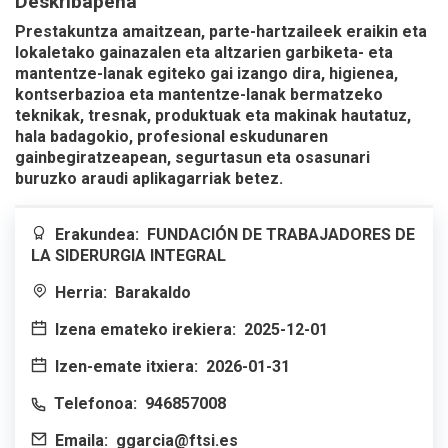
Deskribapena
Prestakuntza amaitzean, parte-hartzaileek eraikin eta
lokaletako gainazalen eta altzarien garbiketa- eta
mantentze-lanak egiteko gai izango dira, higienea,
kontserbazioa eta mantentze-lanak bermatzeko
teknikak, tresnak, produktuak eta makinak hautatuz,
hala badagokio, profesional eskudunaren
gainbegiratzeapean, segurtasun eta osasunari
buruzko araudi aplikagarriak betez.
Erakundea:
FUNDACIÓN DE TRABAJADORES DE
LA SIDERURGIA INTEGRAL
Herria:
Barakaldo
Izena emateko irekiera:
2025-12-01
Izen-emate itxiera:
2026-01-31
Telefonoa:
946857008
Emaila:
ggarcia@ftsi.es