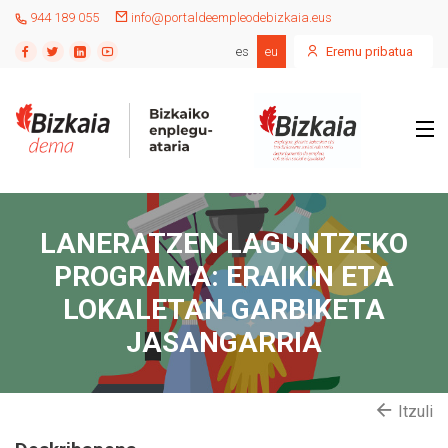
944 189 055
info@portaldeempleodebizkaia.eus
es
eu
Eremu pribatua
LANERATZEN LAGUNTZEKO
PROGRAMA: ERAIKIN ETA
LOKALETAN GARBIKETA
JASANGARRIA
Itzuli