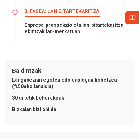
3. FASEA: LAN BITARTEKARITZA
Enpresa-prospekzio eta lan-bitartekaritza-
ekintzak lan-merkatuan
Baldintzak
Langabezian egotea edo enplegua hobetzea
(%50eko lanaldia)
30 urtetik beherakoak
Bizkaian bizi ohi da