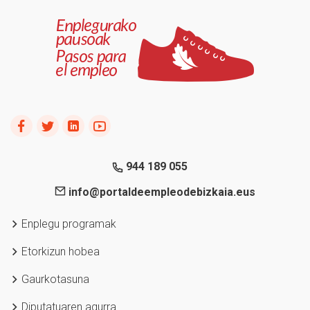
944 189 055
info@portaldeempleodebizkaia.eus
Enplegu programak
Etorkizun hobea
Gaurkotasuna
Diputatuaren agurra