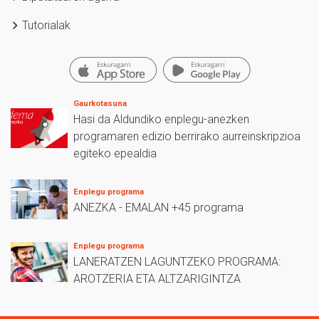
Tutorialak
Gaurkotasuna
Hasi da Aldundiko enplegu-anezken
programaren edizio berrirako aurreinskripzioa
egiteko epealdia
Enplegu programa
ANEZKA - EMALAN +45 programa
Enplegu programa
LANERATZEN LAGUNTZEKO PROGRAMA:
AROTZERIA ETA ALTZARIGINTZA