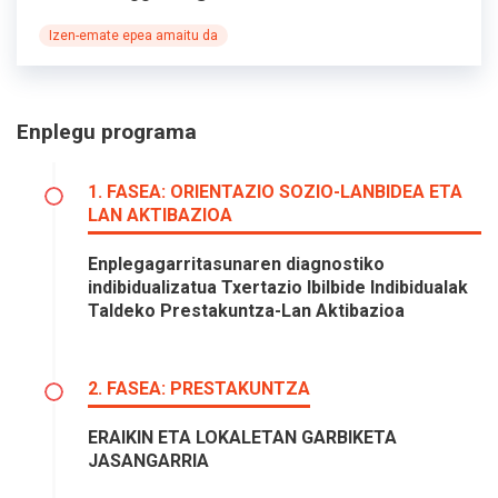
Izen-emate epea amaitu da
Enplegu programa
1. FASEA: ORIENTAZIO SOZIO-LANBIDEA ETA
LAN AKTIBAZIOA
Enplegagarritasunaren diagnostiko
indibidualizatua Txertazio Ibilbide Indibidualak
Taldeko Prestakuntza-Lan Aktibazioa
2. FASEA: PRESTAKUNTZA
ERAIKIN ETA LOKALETAN GARBIKETA
JASANGARRIA