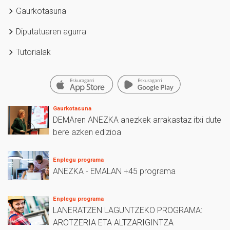
Gaurkotasuna
Diputatuaren agurra
Tutorialak
Gaurkotasuna
DEMAren ANEZKA anezkek arrakastaz itxi dute
bere azken edizioa
Enplegu programa
ANEZKA - EMALAN +45 programa
Enplegu programa
LANERATZEN LAGUNTZEKO PROGRAMA:
AROTZERIA ETA ALTZARIGINTZA