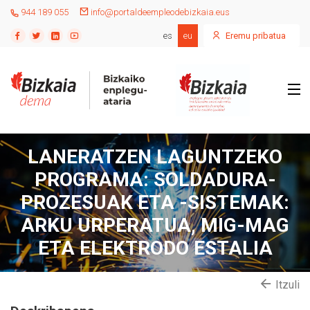
944 189 055
info@portaldeempleodebizkaia.eus
es
eu
Eremu pribatua
LANERATZEN LAGUNTZEKO
PROGRAMA: SOLDADURA-
PROZESUAK ETA -SISTEMAK:
ARKU URPERATUA, MIG-MAG
ETA ELEKTRODO ESTALIA
Itzuli