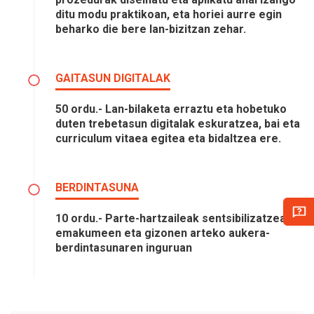
ditu modu praktikoan, eta horiei aurre egin
beharko die bere lan-bizitzan zehar.
GAITASUN DIGITALAK
50 ordu.- Lan-bilaketa erraztu eta hobetuko
duten trebetasun digitalak eskuratzea, bai eta
curriculum vitaea egitea eta bidaltzea ere.
BERDINTASUNA
10 ordu.- Parte-hartzaileak sentsibilizatzea
emakumeen eta gizonen arteko aukera-
berdintasunaren inguruan