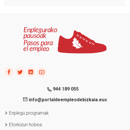
944 189 055
info@portaldeempleodebizkaia.eus
Enplegu programak
Etorkizun hobea