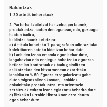
Baldintzak
1. 30 urtetik beherakoak.
2. Parte-hartzailetzat hartzeko, pertsonek,
prestakuntza hasten den egunean, edo, geroago
hasten badira,
baldintza hauek betetzea:
a) Artikulu honetako 1. paragrafoan adierazitako
kolektiboren bateko kide izan behar dute.
b) Lanbiden izena emanda egon behar dute,
langabezian edo enplegua hobetzeko egoeran,
betiere lan-kontratuak ez badu gainditzen
aplikatzekoa den hitzarmenean ezarritako
lanaldiaren % 50. Egoera erregularizatu gabe
duten migratzaileen kasuan, Lanbidek
eskainitako prestakuntza- eta orientazio-
zerbitzuak eskatu izana egiaztatu beharko dute.
c) Bizkaiko Lurralde Historikoan erroldatuta
egon behar dute.