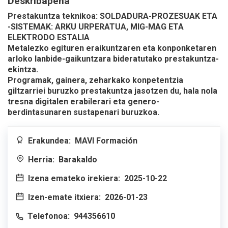
Deskribapena
Prestakuntza teknikoa: SOLDADURA-PROZESUAK ETA
-SISTEMAK: ARKU URPERATUA, MIG-MAG ETA
ELEKTRODO ESTALIA
Metalezko egituren eraikuntzaren eta konponketaren
arloko lanbide-gaikuntzara bideratutako prestakuntza-
ekintza.
Programak, gainera, zeharkako konpetentzia
giltzarriei buruzko prestakuntza jasotzen du, hala nola
tresna digitalen erabilerari eta genero-
berdintasunaren sustapenari buruzkoa.
Erakundea:
MAVI Formación
Herria:
Barakaldo
Izena emateko irekiera:
2025-10-22
Izen-emate itxiera:
2026-01-23
Telefonoa:
944356610