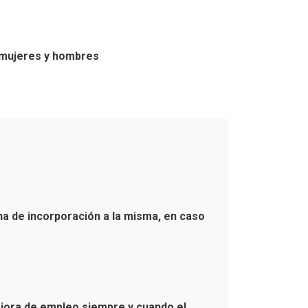
re mujeres y hombres
cha de incorporación a la misma, en caso
ejora de empleo siempre y cuando el