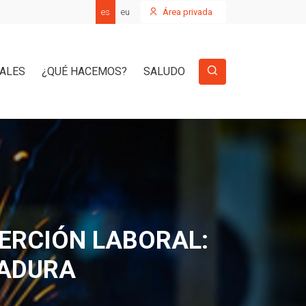
es
eu
Área privada
IALES
¿QUÉ HACEMOS?
SALUDO
ERCIÓN LABORAL:
DADURA