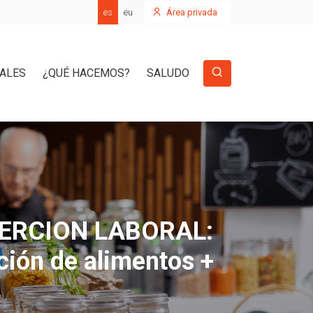
es
eu
Área privada
IALES
¿QUÉ HACEMOS?
SALUDO
ERCION LABORAL:
ción de alimentos +