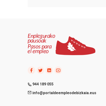
944 189 055
info@portaldeempleodebizkaia.eus