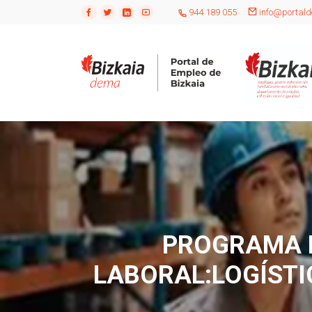
944 189 055
info@portald
PROGRAMA D
LABORAL:LOGÍSTIC