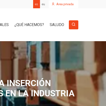
es
eu
Área privada
IALES
¿QUÉ HACEMOS?
SALUDO
A INSERCIÓN
S EN LA INDUSTRIA