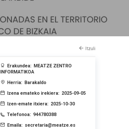
Itzuli
Erakundea:
MEATZE ZENTRO
INFORMATIKOA
Herria:
Barakaldo
Izena emateko irekiera:
2025-09-05
Izen-emate itxiera:
2025-10-30
Telefonoa:
944780388
Emaila:
secretaria@meatze.es