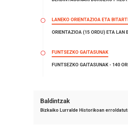
LANEKO ORIENTAZIOA ETA BITAR
ORIENTAZIOA (15 ORDU) ETA LAN 
FUNTSEZKO GAITASUNAK
FUNTSEZKO GAITASUNAK - 140 O
Baldintzak
Bizkaiko Lurralde Historikoan erroldat