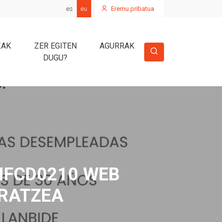
es
eu
Eremu pribatua
ZAK
ZER EGITEN
AGURRAK
DUGU?
IFCD0210 WEB
ARATZEA