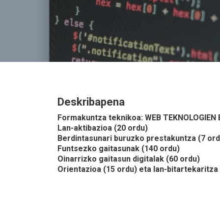
Deskribapena
Formakuntza teknikoa: WEB TEKNOLOGIEN
Lan-aktibazioa (20 ordu)
Berdintasunari buruzko prestakuntza (7 ord
Funtsezko gaitasunak (140 ordu)
Oinarrizko gaitasun digitalak (60 ordu)
Orientazioa (15 ordu) eta lan-bitartekaritza