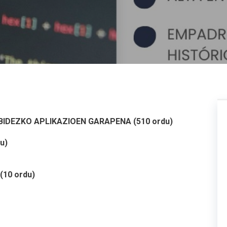
 BIDEZKO APLIKAZIOEN GARAPENA (510 ordu)
u)
 (10 ordu)