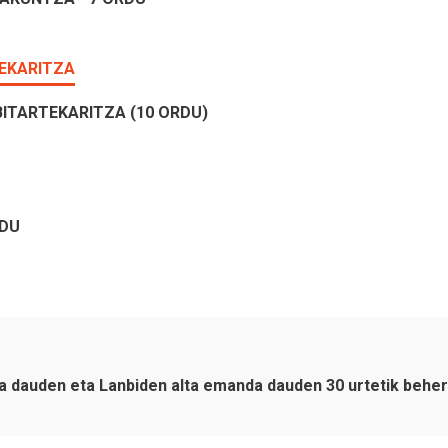
TEKARITZA
BITARTEKARITZA (10 ORDU)
RDU
uta dauden eta Lanbiden alta emanda dauden 30 urtetik beh