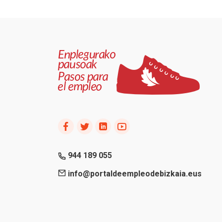
944 189 055
info@portaldeempleodebizkaia.eus