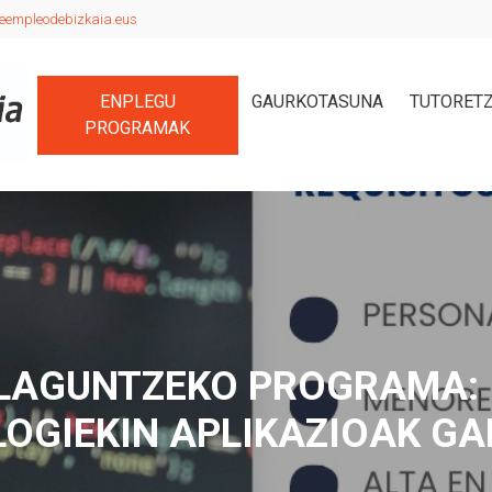
eempleodebizkaia.eus
ENPLEGU
GAURKOTASUNA
TUTORET
PROGRAMAK
LAGUNTZEKO PROGRAMA: 
OGIEKIN APLIKAZIOAK G