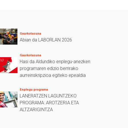
Gaurkotasuna
Abian da LABORLAN 2026
Gaurkotasuna
Hasi da Aldundiko enplegu-anezken
programaren edizio berrirako
aurreinskripzioa egiteko epealdia
Enplegu programa
LANERATZEN LAGUNTZEKO
PROGRAMA: AROTZERIA ETA
ALTZARIGINTZA