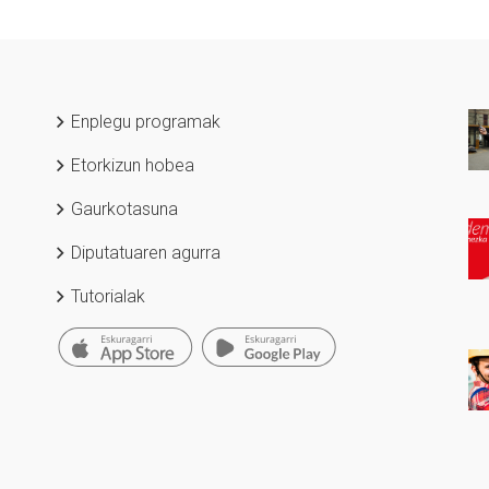
Enplegu programak
Etorkizun hobea
Gaurkotasuna
Diputatuaren agurra
Tutorialak