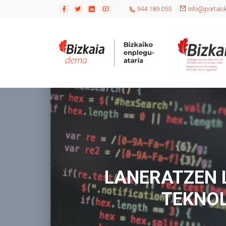
944 189 055
info@portald
LANERATZEN 
TEKNOL