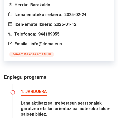
Herria:
Barakaldo
Izena emateko irekiera:
2025-02-24
Izen-emate itxiera:
2026-01-12
Telefonoa:
944189055
Emaila:
info@dema.eus
Izen-emate epea amaitu da
Enplegu programa
1. JARDUERA
Lana aktibatzea, trebetasun pertsonalak
garatzea eta lan orientazioa: asteroko talde-
saioen bidez.