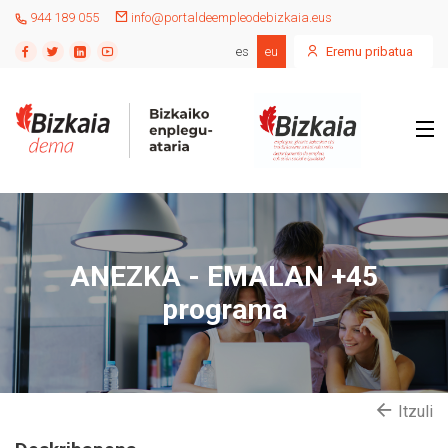
944 189 055
info@portaldeempleodebizkaia.eus
es
eu
Eremu pribatua
ANEZKA - EMALAN +45
programa
Itzuli