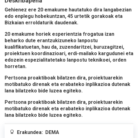
Deskribapena
Gehienez ere
20 emakume
hautatuko dira langabezian
edo enplegu hobekuntzan, 45 urtetik gorakoak eta
Bizkaian erroldaturik daudenak.
20 emakume horiek
esperientzia frogatua izan
beharko dute erantzukizuneko lanpostu
kualifikatuetan,
hau da, zuzendaritzei, buruzagitzei,
proiektuen koordinazioari, erdi-mailako kargudunei eta
edozein espezialitatetako lanpostu teknikoei, orden
horretan.
Pertsona proaktiboak bilatzen dira, proiektuarekin
motibatuko direnak eta erabateko inplikazioa dutenak
lana bilatzeko bide luzea egiteko.
Pertsona proaktiboak bilatzen dira, proiektuarekin
motibatuko direnak eta erabateko inplikazioa dutenak
lana bilatzeko bide luzea egiteko.
Erakundea:
DEMA