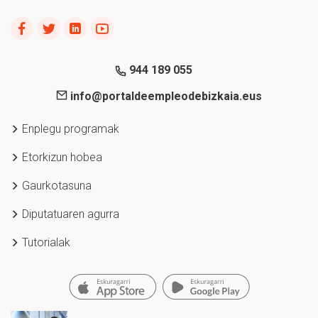
944 189 055
info@portaldeempleodebizkaia.eus
Enplegu programak
Etorkizun hobea
Gaurkotasuna
Diputatuaren agurra
Tutorialak