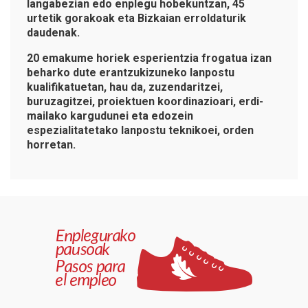
langabezian edo enplegu hobekuntzan, 45
urtetik gorakoak eta Bizkaian erroldaturik
daudenak.
20 emakume horiek
esperientzia frogatua izan
beharko dute erantzukizuneko lanpostu
kualifikatuetan,
hau da, zuzendaritzei,
buruzagitzei, proiektuen koordinazioari, erdi-
mailako kargudunei eta edozein
espezialitatetako lanpostu teknikoei, orden
horretan.