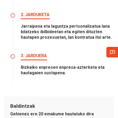
2. JARDUKETA
Jarraipena eta laguntza pertsonalizatua lana
bilatzeko ibilbideetan eta egiten dituzten
hautapen prozesuetan, lan kontratua itxi arte.
3. JARDUERA
Bizkaiko enpresen enpresa-azterketa eta
hautagaien sustapena.
Baldintzak
Gehienez ere
20 emakume
hautatuko dira