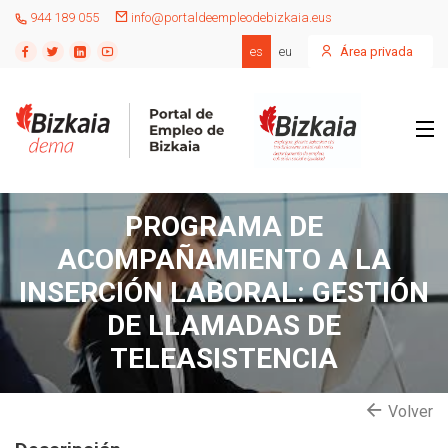
944 189 055
info@portaldeempleodebizkaia.eus
es
eu
Área privada
PROGRAMA DE
ACOMPAÑAMIENTO A LA
INSERCIÓN LABORAL: GESTIÓN
DE LLAMADAS DE
TELEASISTENCIA
Volver