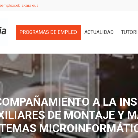
eempleodebizkaia.eus
PROGRAMAS DE EMPLEO
ACTUALIDAD
TUTOR
OMPAÑAMIENTO A LA INS
ILIARES DE MONTAJE Y 
STEMAS MICROINFORMÁTI