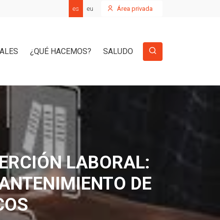
es
eu
Área privada
IALES
¿QUÉ HACEMOS?
SALUDO
ERCIÓN LABORAL:
MANTENIMIENTO DE
COS