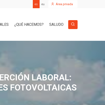
es
eu
Área privada
IALES
¿QUÉ HACEMOS?
SALUDO
ERCIÓN LABORAL:
NES FOTOVOLTAICAS