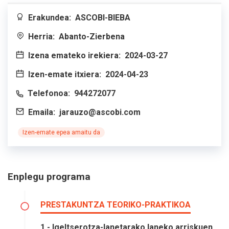
Erakundea:
ASCOBI-BIEBA
Herria:
Abanto-Zierbena
Izena emateko irekiera:
2024-03-27
Izen-emate itxiera:
2024-04-23
Telefonoa:
944272077
Emaila:
jarauzo@ascobi.com
Izen-emate epea amaitu da
Enplegu programa
PRESTAKUNTZA TEORIKO-PRAKTIKOA
1.- Igeltserotza-lanetarako laneko arriskuen