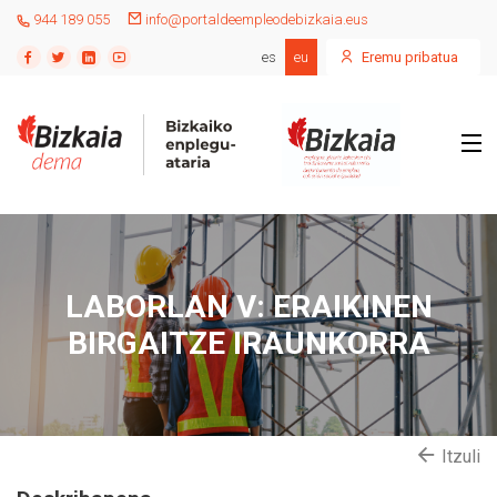
944 189 055
info@portaldeempleodebizkaia.eus
es
eu
Eremu pribatua
LABORLAN V: ERAIKINEN
BIRGAITZE IRAUNKORRA
Itzuli