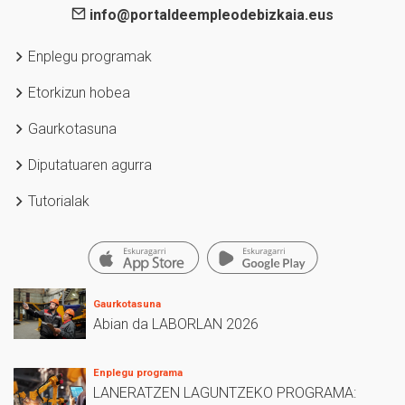
info@portaldeempleodebizkaia.eus
Enplegu programak
Etorkizun hobea
Gaurkotasuna
Diputatuaren agurra
Tutorialak
Gaurkotasuna
Abian da LABORLAN 2026
Enplegu programa
LANERATZEN LAGUNTZEKO PROGRAMA: