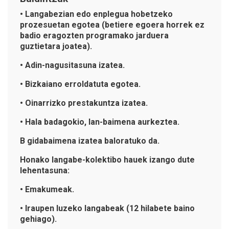
• Langabezian edo enplegua hobetzeko
prozesuetan egotea (betiere egoera horrek ez
badio eragozten programako jarduera
guztietara joatea).
• Adin-nagusitasuna izatea.
• Bizkaiano erroldatuta egotea.
• Oinarrizko prestakuntza izatea.
• Hala badagokio, lan-baimena aurkeztea.
B gidabaimena izatea baloratuko da.
Honako langabe-kolektibo hauek izango dute
lehentasuna:
• Emakumeak.
• Iraupen luzeko langabeak (12 hilabete baino
gehiago).