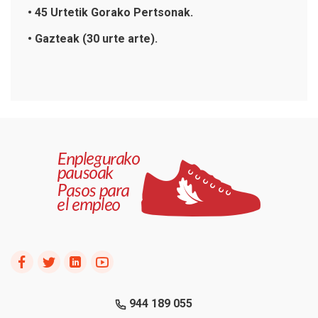
• 45 Urtetik Gorako Pertsonak.
• Gazteak (30 urte arte).
944 189 055