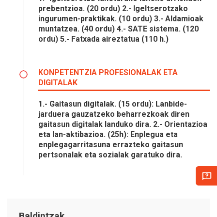
prebentzioa. (20 ordu) 2.- Igeltserotzako
ingurumen-praktikak. (10 ordu) 3.- Aldamioak
muntatzea. (40 ordu) 4.- SATE sistema. (120
ordu) 5.- Fatxada aireztatua (110 h.)
KONPETENTZIA PROFESIONALAK ETA
DIGITALAK
1.- Gaitasun digitalak. (15 ordu): Lanbide-
jarduera gauzatzeko beharrezkoak diren
gaitasun digitalak landuko dira. 2.- Orientazioa
eta lan-aktibazioa. (25h): Enplegua eta
enplegagarritasuna errazteko gaitasun
pertsonalak eta sozialak garatuko dira.
Baldintzak