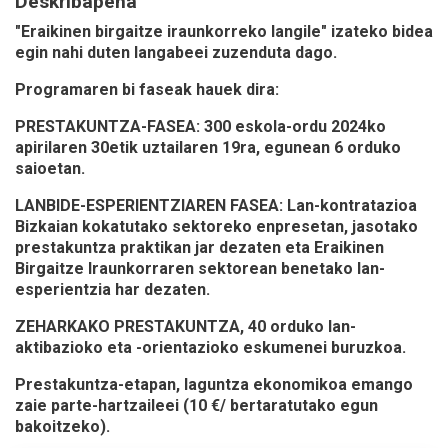
Deskribapena
"Eraikinen birgaitze iraunkorreko langile" izateko bidea
egin nahi duten langabeei zuzenduta dago.
Programaren bi faseak hauek dira:
PRESTAKUNTZA-FASEA: 300 eskola-ordu 2024ko
apirilaren 30etik uztailaren 19ra, egunean 6 orduko
saioetan.
LANBIDE-ESPERIENTZIAREN FASEA: Lan-kontratazioa
Bizkaian kokatutako sektoreko enpresetan, jasotako
prestakuntza praktikan jar dezaten eta Eraikinen
Birgaitze Iraunkorraren sektorean benetako lan-
esperientzia har dezaten.
ZEHARKAKO PRESTAKUNTZA, 40 orduko lan-
aktibazioko eta -orientazioko eskumenei buruzkoa.
Prestakuntza-etapan, laguntza ekonomikoa emango
zaie parte-hartzaileei (10 €/ bertaratutako egun
bakoitzeko).