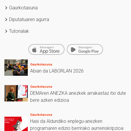
Gaurkotasuna
Diputatuaren agurra
Tutorialak
Gaurkotasuna
Abian da LABORLAN 2026
Gaurkotasuna
DEMAren ANEZKA anezkek arrakastaz itxi dute
bere azken edizioa
Gaurkotasuna
Hasi da Aldundiko enplegu-anezken
programaren edizio berrirako aurreinskripzioa