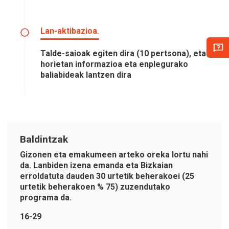
Lan-aktibazioa.
Talde-saioak egiten dira (10 pertsona), eta
horietan informazioa eta enplegurako
baliabideak lantzen dira
Baldintzak
Gizonen eta emakumeen arteko oreka lortu nahi
da. Lanbiden izena emanda eta Bizkaian
erroldatuta dauden 30 urtetik beherakoei (25
urtetik beherakoen % 75) zuzendutako
programa da.
16-29