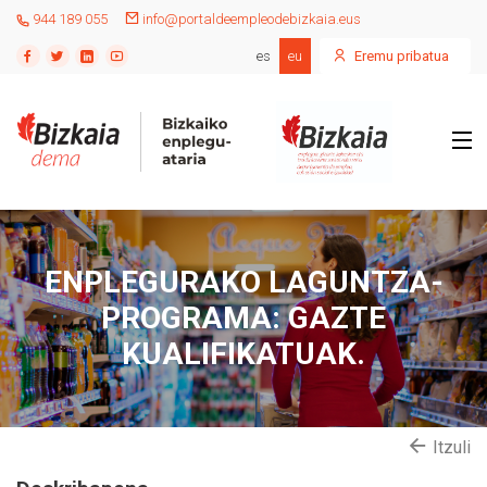
944 189 055
info@portaldeempleodebizkaia.eus
es
eu
Eremu pribatua
ENPLEGURAKO LAGUNTZA-
PROGRAMA: GAZTE
KUALIFIKATUAK.
Itzuli