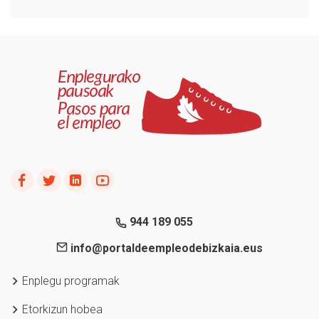
944 189 055
info@portaldeempleodebizkaia.eus
Enplegu programak
Etorkizun hobea