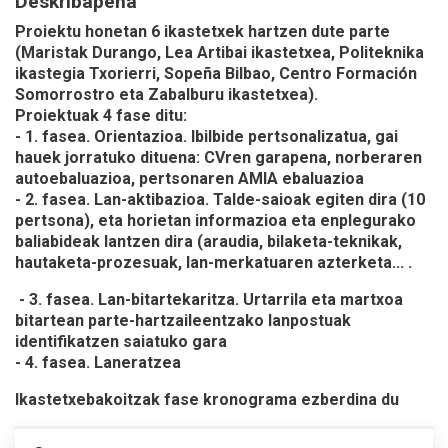
Deskribapena
Proiektu honetan 6 ikastetxek hartzen dute parte
(Maristak Durango, Lea Artibai ikastetxea, Politeknika
ikastegia Txorierri, Sopeña Bilbao, Centro Formación
Somorrostro eta Zabalburu ikastetxea).
Proiektuak 4 fase ditu:
- 1. fasea. Orientazioa. Ibilbide pertsonalizatua, gai
hauek jorratuko dituena: CVren garapena, norberaren
autoebaluazioa, pertsonaren AMIA ebaluazioa
- 2. fasea. Lan-aktibazioa. Talde-saioak egiten dira (10
pertsona), eta horietan informazioa eta enplegurako
baliabideak lantzen dira (araudia, bilaketa-teknikak,
hautaketa-prozesuak, lan-merkatuaren azterketa... .
- 3. fasea. Lan-bitartekaritza. Urtarrila eta martxoa
bitartean parte-hartzaileentzako lanpostuak
identifikatzen saiatuko gara
- 4. fasea. Laneratzea
Ikastetxebakoitzak fase kronograma ezberdina du