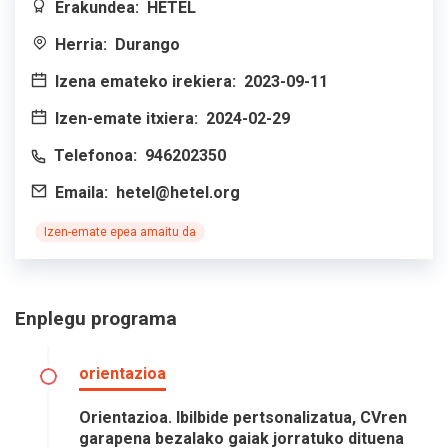
Erakundea:
HETEL
Herria:
Durango
Izena emateko irekiera:
2023-09-11
Izen-emate itxiera:
2024-02-29
Telefonoa:
946202350
Emaila:
hetel@hetel.org
Izen-emate epea amaitu da
Enplegu programa
orientazioa
Orientazioa. Ibilbide pertsonalizatua, CVren
garapena bezalako gaiak jorratuko dituena