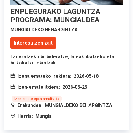
ENPLEGURAKO LAGUNTZA
PROGRAMA: MUNGIALDEA
MUNGIALDEKO BEHARGINTZA
Interesatzen zait
Laneratzeko birbideratze, lan-aktibatzeko eta
birkokatze-ekintzak.
Izena emateko irekiera:
2026-05-18
Izen-emate itxiera:
2026-05-25
Izen-emate epea amaitu da
Erakundea:
MUNGIALDEKO BEHARGINTZA
Herria:
Mungia