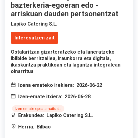
bazterkeria-egoeran edo -
arriskuan dauden pertsonentzat
Lapiko Catering S.L.
Interesatzen zait
Ostalaritzan gizarteratzeko eta laneratzeko
ibilbide berritzailea, iraunkorra eta digitala,
ikaskuntza praktikoan eta laguntza integralean
oinarritua
Izena emateko irekiera:
2026-06-22
Izen-emate itxiera:
2026-06-28
Izen-emate epea amaitu da
Erakundea:
Lapiko Catering S.L.
Herria:
Bilbao