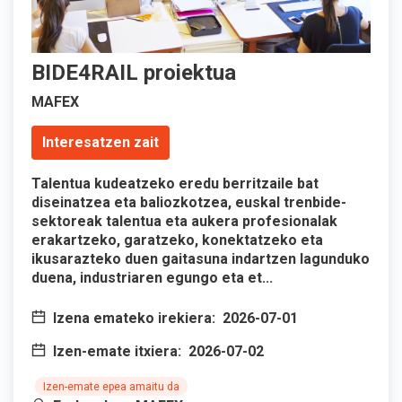
BIDE4RAIL proiektua
MAFEX
Interesatzen zait
Talentua kudeatzeko eredu berritzaile bat
diseinatzea eta baliozkotzea, euskal trenbide-
sektoreak talentua eta aukera profesionalak
erakartzeko, garatzeko, konektatzeko eta
ikusarazteko duen gaitasuna indartzen lagunduko
duena, industriaren egungo eta et...
Izena emateko irekiera:
2026-07-01
Izen-emate itxiera:
2026-07-02
Izen-emate epea amaitu da