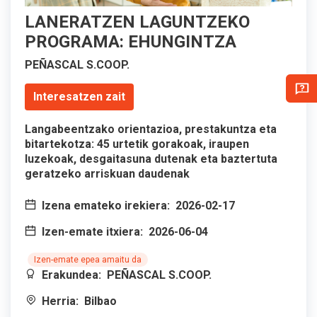
LANERATZEN LAGUNTZEKO
PROGRAMA: EHUNGINTZA
PEÑASCAL S.COOP.
Interesatzen zait
Langabeentzako orientazioa, prestakuntza eta
bitartekotza: 45 urtetik gorakoak, iraupen
luzekoak, desgaitasuna dutenak eta baztertuta
geratzeko arriskuan daudenak
Izena emateko irekiera:
2026-02-17
Izen-emate itxiera:
2026-06-04
Izen-emate epea amaitu da
Erakundea:
PEÑASCAL S.COOP.
Herria:
Bilbao