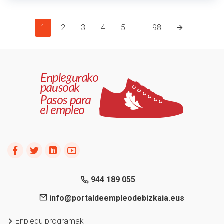
1
2
3
4
5
...
98
944 189 055
info@portaldeempleodebizkaia.eus
Enplegu programak