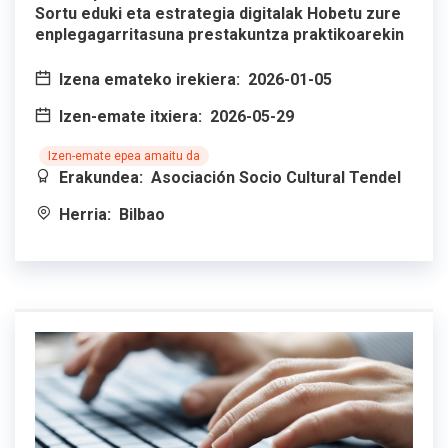
Sortu eduki eta estrategia digitalak Hobetu zure
enplegagarritasuna prestakuntza praktikoarekin
Izena emateko irekiera:
2026-01-05
Izen-emate itxiera:
2026-05-29
Izen-emate epea amaitu da
Erakundea:
Asociación Socio Cultural Tendel
Herria:
Bilbao