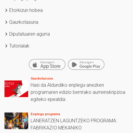
Etorkizun hobea
Gaurkotasuna
Diputatuaren agurra
Tutorialak
Gaurkotasuna
Hasi da Aldundiko enplegu-anezken
programaren edizio berrirako aurreinskripzioa
egiteko epealdia
Enplegu programa
LANERATZEN LAGUNTZEKO PROGRAMA:
FABRIKAZIO MEKANIKO