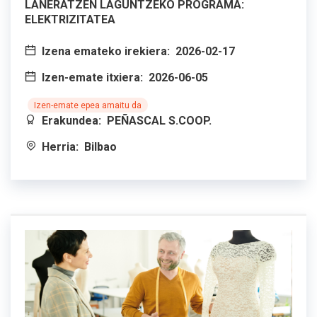
LANERATZEN LAGUNTZEKO PROGRAMA:
ELEKTRIZITATEA
Izena emateko irekiera:
2026-02-17
Izen-emate itxiera:
2026-06-05
Izen-emate epea amaitu da
Erakundea:
PEÑASCAL S.COOP.
Herria:
Bilbao