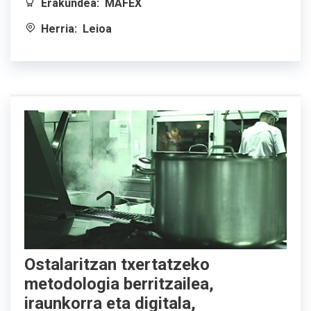
Erakundea:
MAFEX
Herria:
Leioa
Ostalaritzan txertatzeko
metodologia berritzailea,
iraunkorra eta digitala,