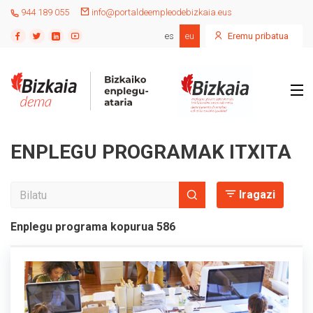
944 189 055
info@portaldeempleodebizkaia.eus
es
eu
Eremu pribatua
ENPLEGU PROGRAMAK ITXITA
Iragazi
Enplegu programa kopurua
586