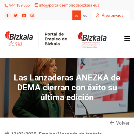
944 189 055
info@portaldeempleodebizkaia.eus
es
eu
Área privada
Las Lanzaderas ANEZKA de
DEMA cierran con éxito su
última edición
Volver