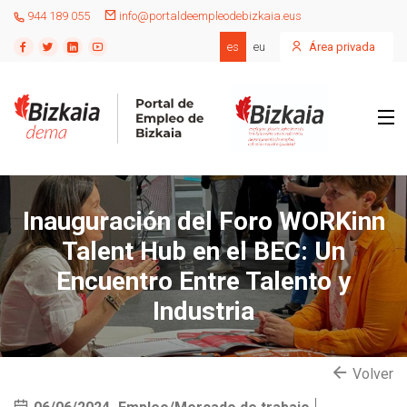
944 189 055
info@portaldeempleodebizkaia.eus
es
eu
Área privada
Inauguración del Foro WORKinn
Talent Hub en el BEC: Un
Encuentro Entre Talento y
Industria
Volver