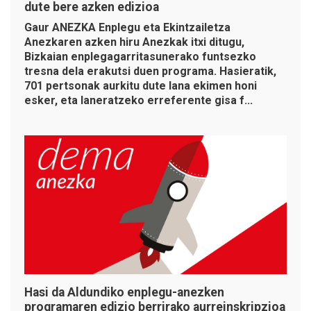
dute bere azken edizioa
Gaur ANEZKA Enplegu eta Ekintzailetza
Anezkaren azken hiru Anezkak itxi ditugu,
Bizkaian enplegagarritasunerako funtsezko
tresna dela erakutsi duen programa. Hasieratik,
701 pertsonak aurkitu dute lana ekimen honi
esker, eta laneratzeko erreferente gisa f...
Hasi da Aldundiko enplegu-anezken
programaren edizio berrirako aurreinskripzioa