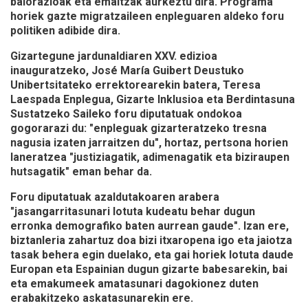
balorazioak eta emaitzak aurkeztu dira. Programa
horiek gazte migratzaileen enpleguaren aldeko foru
politiken adibide dira.
Gizartegune jardunaldiaren XXV. edizioa
inauguratzeko, José María Guibert Deustuko
Unibertsitateko errektorearekin batera, Teresa
Laespada Enplegua, Gizarte Inklusioa eta Berdintasuna
Sustatzeko Saileko foru diputatuak ondokoa
gogorarazi du: "enpleguak gizarteratzeko tresna
nagusia izaten jarraitzen du", hortaz, pertsona horien
laneratzea "justiziagatik, adimenagatik eta biziraupen
hutsagatik" eman behar da.
Foru diputatuak azaldutakoaren arabera
"jasangarritasunari lotuta kudeatu behar dugun
erronka demografiko baten aurrean gaude". Izan ere,
biztanleria zahartuz doa bizi itxaropena igo eta jaiotza
tasak behera egin duelako, eta gai horiek lotuta daude
Europan eta Espainian dugun gizarte babesarekin, bai
eta emakumeek amatasunari dagokionez duten
erabakitzeko askatasunarekin ere.