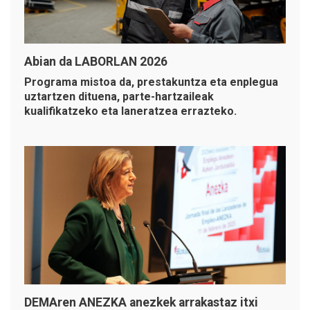
Abian da LABORLAN 2026
Programa mistoa da, prestakuntza eta enplegua
uztartzen dituena, parte-hartzaileak
kualifikatzeko eta laneratzea errazteko.
DEMAren ANEZKA anezkek arrakastaz itxi