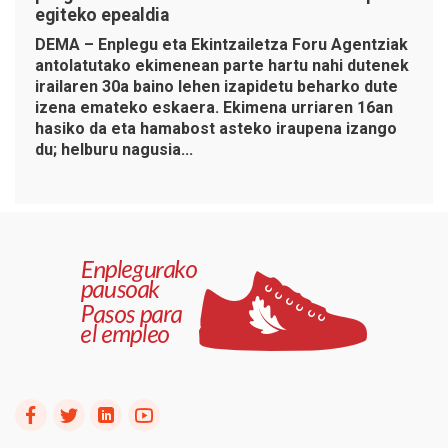
egiteko epealdia
DEMA – Enplegu eta Ekintzailetza Foru Agentziak
antolatutako ekimenean parte hartu nahi dutenek
irailaren 30a baino lehen izapidetu beharko dute
izena emateko eskaera. Ekimena urriaren 16an
hasiko da eta hamabost asteko iraupena izango
du; helburu nagusia...