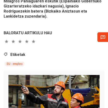
Milagros Paniaguaren eskutik (Espainiako Gobernuko
Gizarteratzeko idazkari nagusia), Ignacio
Rodríguezekin batera (Bizkaiko Aniztasun eta
Lankidetza zuzendaria).
BALORATU ARTIKULU HAU
Etiketak
EU - empleo