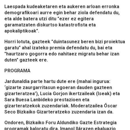
Laespada kudeaketaren eta aukeren arloan erronka
demografikoari aurre egin behar ziola defendatu du,
eta alde batera utzi ditu "ezer ez egitera
garamatzaten diskurtso katastrofista eta
apokaliptikoak".
Horri lotuta, gazteek "duintasunez beren bizi proiektua
garatu" ahal izateko premia defendatu du, bai eta
"haurtzaro gogorra edo nahitaez migratu behar izan
duten" gazteek ere.
PROGRAMA
Jardunaldia parte hartu dute ere (mahai ingurua:
‘gizarte zaurgarritasun egoeran dauden gazteen
gizarteratzea’), Lucia Gorjon ikertzaileak (Iseak) eta
Sara Buesa Lanbideko prestazioen eta
gizarteratzekok zuzendariak. Moderatzailea Óscar
Seco Bizkaiko Gizarteratzeko zuzendaria izan da.
Ondoren, Bizkaiko Foru Aldundiko Gazte Estrategia
programak baloratu dira, Imanol Ilárazen ebaluazio