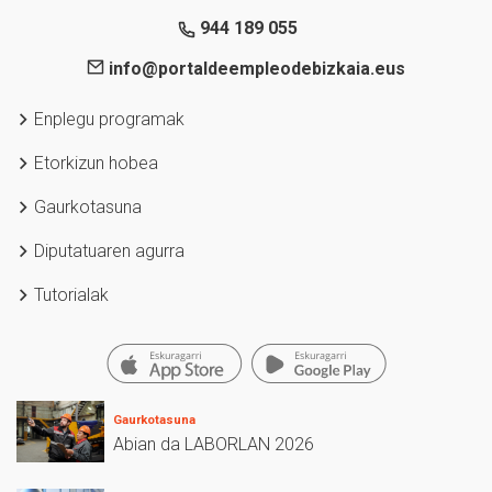
944 189 055
info@portaldeempleodebizkaia.eus
Enplegu programak
Etorkizun hobea
Gaurkotasuna
Diputatuaren agurra
Tutorialak
Gaurkotasuna
Abian da LABORLAN 2026