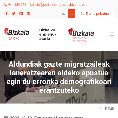
944 189 055
info@portaldeempleodebizkaia.eus
es
eu
Eremu pribatua
Aldundiak gazte migratzaileak
laneratzearen aldeko apustua
egin du erronka demografikoari
erantzuteko
Itzuli