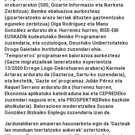
orokorrarekin (SIIS, Gizarte Informazio eta Ikerketa
Zerbitzua). Beinke ebaluazioa aurkezteaz
(gizarteratzeko arazo larriak dituzten gazteentzako
eguneko zerbitzua) Olga Rodríguez eta Manu
González arduratu dira. Hurrenez hurren, IRSE-EBI
EUSKADIk kudeatutako Beinke Programaren
zuzendaria, eta soziologoa, Deustuko Unibertsitateko
Droga Gaietako Institutuko zuzendari ohia.
‘Temporeros’ programaren balorazioa aurkezteaz
(Gazte migratzaileak laneratzeko esperientzia
13/2020 Errege Lege-Dekretuaren arabera) Karmele
Artaraz arduratu da (Gaztaroa_Sartu-ko zuzendaria),
eta bestetik, ‘Gazte on’ programaz Julián Pérez eta
Raquel Serrano arduratu dira (hurrenez hurren,
Ekonomia aplikatuko katedraduna bai eta CEPREDEko
zuzendari nagusia ere, eta PROSPEKTIKEReko bazkide
aholkularia). Balorazioen moderatzailea Susana
González Bizkaiko Enplegu zuzendaria izan da.
Jardunaldiaren amaieran hausnarketa egin da ‘Gazteak
lan munduan txertatzeko aukerak’ aztertzeko,