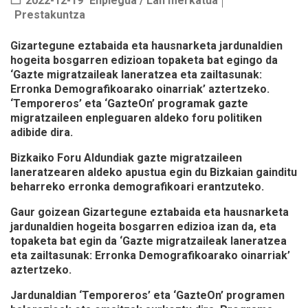
2022-12-19
Enplegua / Lan merkatua
Prestakuntza
Gizartegune eztabaida eta hausnarketa jardunaldien
hogeita bosgarren edizioan topaketa bat egingo da
‘Gazte migratzaileak laneratzea eta zailtasunak:
Erronka Demografikoarako oinarriak’ aztertzeko.
‘Temporeros’ eta ‘GazteOn’ programak gazte
migratzaileen enpleguaren aldeko foru politiken
adibide dira.
Bizkaiko Foru Aldundiak gazte migratzaileen
laneratzearen aldeko apustua egin du Bizkaian gainditu
beharreko erronka demografikoari erantzuteko.
Gaur goizean Gizartegune eztabaida eta hausnarketa
jardunaldien hogeita bosgarren edizioa izan da, eta
topaketa bat egin da ‘Gazte migratzaileak laneratzea
eta zailtasunak: Erronka Demografikoarako oinarriak’
aztertzeko.
Jardunaldian ‘Temporeros’ eta ‘GazteOn’ programen