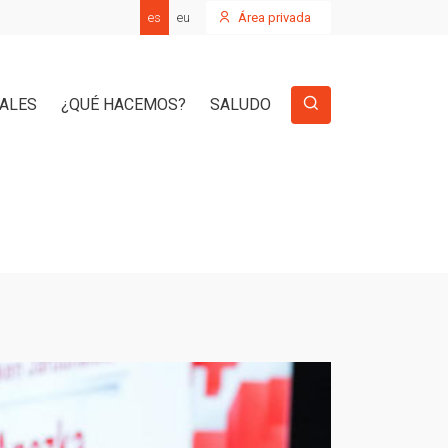
es
eu
Área privada
IALES
¿QUÉ HACEMOS?
SALUDO