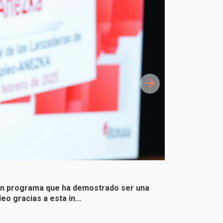
Abierto el pl
un programa que ha demostrado ser una
El 30 de septie
o gracias a esta in...
Agencia Foral 