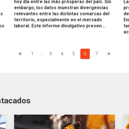
hoy día entre las más prósperas del país. Sin
La
embargo, los datos muestran divergencias
pr
os
relevantes entre las distintas comarcas del
de
territorio, especialmente en el mercado
Em
os
laboral. Este informe divulgativo presen...
ta
ac
1
...
3
4
5
6
7
stacados