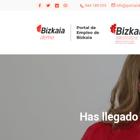
944 189 055
info@portald
Has llegado 