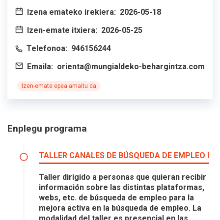
Izena emateko irekiera:
2026-05-18
Izen-emate itxiera:
2026-05-25
Telefonoa:
946156244
Emaila:
orienta@mungialdeko-behargintza.com
Izen-emate epea amaitu da
Enplegu programa
TALLER CANALES DE BÚSQUEDA DE EMPLEO I
Taller dirigido a personas que quieran recibir
información sobre las distintas plataformas,
webs, etc. de búsqueda de empleo para la
mejora activa en la búsqueda de empleo. La
modalidad del taller es presencial en las