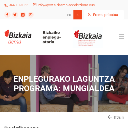
944 189 055
info@portaldeempleodebizkaia.eus
es
eu
Eremu pribatua
ENPLEGURAKO LAGUNTZA
PROGRAMA: MUNGIALDEA
Itzuli