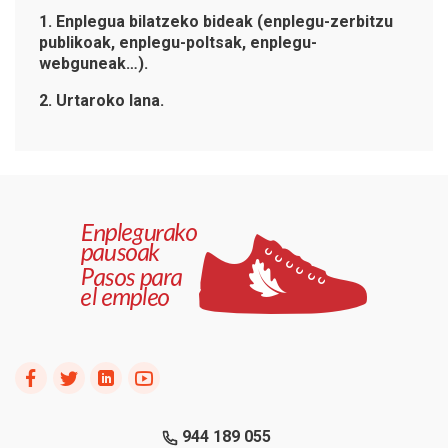
1. Enplegua bilatzeko bideak (enplegu-zerbitzu
publikoak, enplegu-poltsak, enplegu-
webguneak…).
2. Urtaroko lana.
944 189 055