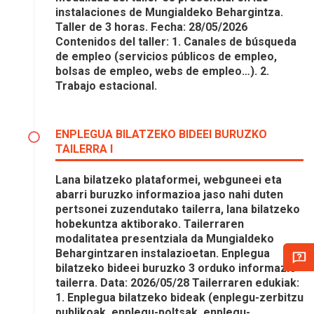
instalaciones de Mungialdeko Behargintza.
Taller de 3 horas. Fecha: 28/05/2026
Contenidos del taller: 1. Canales de búsqueda
de empleo (servicios públicos de empleo,
bolsas de empleo, webs de empleo…). 2.
Trabajo estacional.
ENPLEGUA BILATZEKO BIDEEI BURUZKO
TAILERRA I
Lana bilatzeko plataformei, webguneei eta
abarri buruzko informazioa jaso nahi duten
pertsonei zuzendutako tailerra, lana bilatzeko
hobekuntza aktiborako. Tailerraren
modalitatea presentziala da Mungialdeko
Behargintzaren instalazioetan. Enplegua
bilatzeko bideei buruzko 3 orduko informazio-
tailerra. Data: 2026/05/28 Tailerraren edukiak:
1. Enplegua bilatzeko bideak (enplegu-zerbitzu
publikoak, enplegu-poltsak, enplegu-