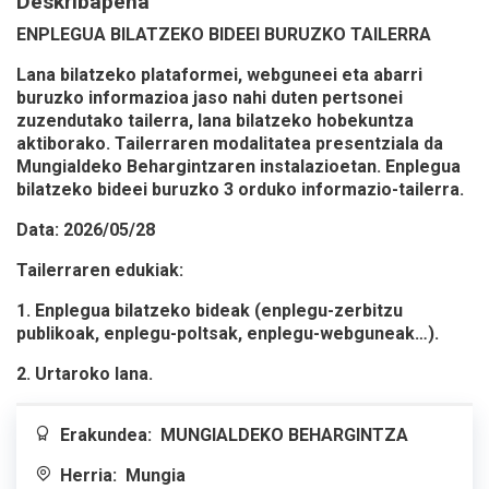
Deskribapena
ENPLEGUA BILATZEKO BIDEEI BURUZKO TAILERRA
Lana bilatzeko plataformei, webguneei eta abarri
buruzko informazioa jaso nahi duten pertsonei
zuzendutako tailerra, lana bilatzeko hobekuntza
aktiborako. Tailerraren modalitatea presentziala da
Mungialdeko Behargintzaren instalazioetan. Enplegua
bilatzeko bideei buruzko 3 orduko informazio-tailerra.
Data: 2026/05/28
Tailerraren edukiak:
1. Enplegua bilatzeko bideak (enplegu-zerbitzu
publikoak, enplegu-poltsak, enplegu-webguneak…).
2. Urtaroko lana.
Erakundea:
MUNGIALDEKO BEHARGINTZA
Herria:
Mungia