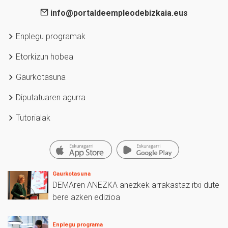
info@portaldeempleodebizkaia.eus
Enplegu programak
Etorkizun hobea
Gaurkotasuna
Diputatuaren agurra
Tutorialak
Gaurkotasuna
DEMAren ANEZKA anezkek arrakastaz itxi dute
bere azken edizioa
Enplegu programa