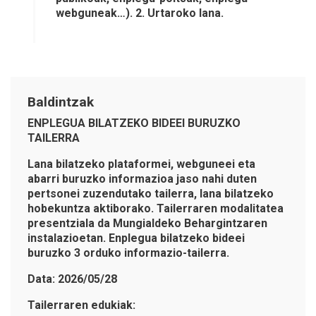
webguneak…). 2. Urtaroko lana.
Baldintzak
ENPLEGUA BILATZEKO BIDEEI BURUZKO
TAILERRA
Lana bilatzeko plataformei, webguneei eta
abarri buruzko informazioa jaso nahi duten
pertsonei zuzendutako tailerra, lana bilatzeko
hobekuntza aktiborako. Tailerraren modalitatea
presentziala da Mungialdeko Behargintzaren
instalazioetan. Enplegua bilatzeko bideei
buruzko 3 orduko informazio-tailerra.
Data: 2026/05/28
Tailerraren edukiak: